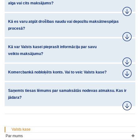
alga vai cits maksājums?
Kā es varu atgūt drošības naudu vai depozītu maksātnespējas
procesā?
Kā var Valsts kasei pieprasīt informāciju par savu
veikto maksājumu?
Komercbankā nobloķēts konts. Vai to veic Valsts kase?
Saņemts tiesas lēmums par samaksātās nodevas atmaksu. Kas ir
jādara?
Valsts kase
Par mums