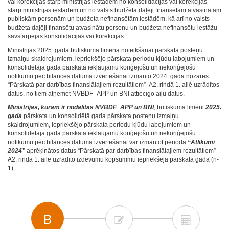
vai korekcijas starp ministrijas iestādēm no konsolidācijas vai korekcijas
starp ministrijas iestādēm un no valsts budžeta daļēji finansētām atvasinātām
publiskām personām un budžeta nefinansētām iestādēm, kā arī no valsts
budžeta daļēji finansētu atvasinātu personu un budžeta nefinansētu iestāžu
savstarpējās konsolidācijas vai korekcijas.
Ministrijas 2025. gada būtiskuma līmeņa noteikšanai pārskata posteņu
izmaiņu skaidrojumiem, iepriekšējo pārskata periodu kļūdu labojumiem un
konsolidētajā gada pārskatā iekļaujamu koriģējošu un nekoriģējošu
notikumu pēc bilances datuma izvērtēšanai izmanto 2024. gada nozares
“Pārskatā par darbības finansiālajiem rezultātiem” A2. rindā 1. ailē uzrādītos
datus, no tiem atņemot NVBDF_APP un BNI attiecīgo aiļu datus.
Ministrijas, kurām ir nodalītas
NVBDF_APP un BNI
, būtiskuma līmeni
2025.
gada
pārskata un konsolidētā gada pārskata posteņu izmaiņu
skaidrojumiem, iepriekšējo pārskata periodu kļūdu labojumiem un
konsolidētajā gada pārskatā iekļaujamu koriģējošu un nekoriģējošu
notikumu pēc bilances datuma izvērtēšanai var izmantot periodā
“Atlikumi
2024”
aprēķinātos datus “Pārskatā par darbības finansiālajiem rezultātiem”
A2. rindā 1. ailē uzrādīto izdevumu kopsummu iepriekšējā pārskata gadā (n-
1).