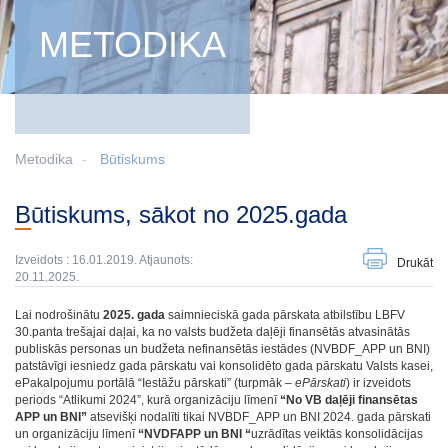
METODIKA
Metodika
Būtiskums
Būtiskums, sākot no 2025.gada
Izveidots : 16.01.2019. Atjaunots:
Drukāt
20.11.2025.
Lai nodrošinātu
2025. gada
saimnieciskā gada pārskata atbilstību LBFV
30.panta trešajai daļai, ka no valsts budžeta daļēji finansētās atvasinātās
publiskās personas un budžeta nefinansētās iestādes (NVBDF_APP un BNI)
patstāvīgi iesniedz gada pārskatu vai konsolidēto gada pārskatu Valsts kasei,
ePakalpojumu portālā “Iestāžu pārskati” (turpmāk –
ePārskati
) ir izveidots
periods “Atlikumi 2024”, kurā organizāciju līmenī
“No VB daļēji finansētas
APP un BNI”
atsevišķi nodalīti tikai NVBDF_APP un BNI 2024. gada pārskati
un organizāciju līmenī
“NVDFAPP un BNI “
uzrādītas veiktās konsolidācijas