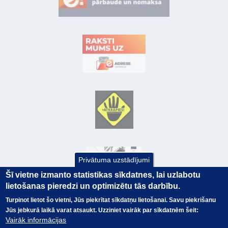
Privātuma uzstādījumi
Šī vietne izmanto statistikas sīkdatnes, lai uzlabotu
lietošanas pieredzi un optimizētu tās darbību.
Turpinot lietot šo vietni, Jūs piekrītat sīkdatņu lietošanai. Savu piekrišanu
Jūs jebkurā laikā varat atsaukt. Uzziniet vairāk par sīkdatnēm šeit:
© Valsts kase 2017
EK GRĀMATVEDĪBAS KURSS
Vairāk informācijas
SAITES
Visas tiesības