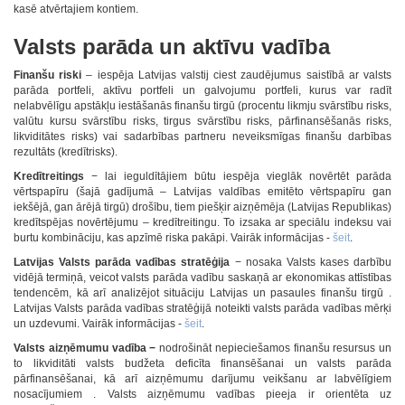
kasē atvērtajiem kontiem.
Valsts parāda un aktīvu vadība
Finanšu riski
– iespēja Latvijas valstij ciest zaudējumus saistībā ar valsts
parāda portfeli, aktīvu portfeli un galvojumu portfeli, kurus var radīt
nelabvēlīgu apstākļu iestāšanās finanšu tirgū (procentu likmju svārstību risks,
valūtu kursu svārstību risks, tirgus svārstību risks, pārfinansēšanās risks,
likviditātes risks) vai sadarbības partneru neveiksmīgas finanšu darbības
rezultāts (kredītrisks).
Kredītreitings
− lai ieguldītājiem būtu iespēja vieglāk novērtēt parāda
vērtspapīru (šajā gadījumā – Latvijas valdības emitēto vērtspapīru gan
iekšējā, gan ārējā tirgū) drošību, tiem piešķir aizņēmēja (Latvijas Republikas)
kredītspējas novērtējumu – kredītreitingu. To izsaka ar speciālu indeksu vai
burtu kombināciju, kas apzīmē riska pakāpi. Vairāk informācijas -
šeit
.
Latvijas Valsts parāda vadības stratēģija
− nosaka Valsts kases darbību
vidējā termiņā, veicot valsts parāda vadību saskaņā ar ekonomikas attīstības
tendencēm, kā arī analizējot situāciju Latvijas un pasaules finanšu tirgū .
Latvijas Valsts parāda vadības stratēģijā noteikti valsts parāda vadības mērķi
un uzdevumi. Vairāk informācijas -
šeit
.
Valsts aizņēmumu vadība −
nodrošināt nepieciešamos finanšu resursus un
to likviditāti valsts budžeta deficīta finansēšanai un valsts parāda
pārfinansēšanai, kā arī aizņēmumu darījumu veikšanu ar labvēlīgiem
nosacījumiem . Valsts aizņēmumu vadības pieeja ir orientēta uz