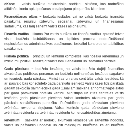
eKase
– valsts budžeta elektronisko norēķinu sistēma, kas nodrošina
attālinātu kontu apkalpošanas pakalpojumu pieejamību klientiem.
Finansēšanas plāns
− budžeta iestādes vai no valsts budžeta finansēta
pasākuma resursu izdevumu segšanai, izdevumu un finansēšanas
sadalījums, kas ļauj saņemt Valsts kases asignējumu.
Finanšu vadība
− likuma Par valsts budžetu un finanšu vadību izpratnē ietver
visus budžeta izstrādāšanas un izpildes procesa nodrošināšanai
nepieciešamos administratīvos pasākumus, ieskaitot kontroles un atbildības
pasākumus.
Fiskālā politika
− principu un lēmumu komplekss, kas nosaka ieņēmumu un
izdevumu politiku, realizējot valsts lomu ienākumu un izdevumu pārdalē.
Gada pārskats
− budžeta iestādes, no valsts budžeta daļēji finansētas
atvasinātas publiskas personas un budžeta nefinansētas iestādes sagatavo
un iesniedz gada pārskatu. Ministrijas un citas centrālās valsts iestādes, kā
arī pašvaldības konsolidēto gada pārskatu iesniedz Valsts kasei līdz pārskata
gadam sekojošā saimnieciskā gada 1.maijam saskaņā ar normatīvajos aktos
par gada pārskatiem noteikto kārtību. Ministrijas un citas centrālās valsts
iestādes gada pārskatam pievieno Valsts kontroles atzinumu par gada
pārskata sastādīšanas pareizību. Pašvaldības gada pārskatam pievieno
zvērināta revidenta ziņojumu. Valsts kontrole gada pārskatam pievieno
zvērināta revidenta vai zvērinātu revidentu komercsabiedrības ziņojumu.
Ieņēmumi
− saskaņā ar nodokļu likumiem iekasētie vai saņemtie nodokļu,
valsts un pašvaldību nodevu un citi maksājumi budžetos, kā arī budžeta