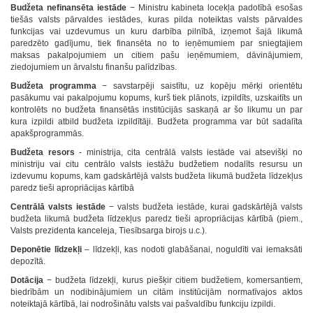
Budžeta nefinansēta iestāde
− Ministru kabineta locekļa padotībā esošas
tiešās valsts pārvaldes iestādes, kuras pilda noteiktas valsts pārvaldes
funkcijas vai uzdevumus un kuru darbība pilnībā, izņemot šajā likumā
paredzēto gadījumu, tiek finansēta no to ieņēmumiem par sniegtajiem
maksas pakalpojumiem un citiem pašu ieņēmumiem, dāvinājumiem,
ziedojumiem un ārvalstu finanšu palīdzības.
Budžeta programma
− savstarpēji saistītu, uz kopēju mērķi orientētu
pasākumu vai pakalpojumu kopums, kurš tiek plānots, izpildīts, uzskaitīts un
kontrolēts no budžeta finansētās institūcijās saskaņā ar šo likumu un par
kura izpildi atbild budžeta izpildītāji. Budžeta programma var būt sadalīta
apakšprogrammās.
Budžeta resors
- ministrija, cita centrālā valsts iestāde vai atsevišķi no
ministriju vai citu centrālo valsts iestāžu budžetiem nodalīts resursu un
izdevumu kopums, kam gadskārtējā valsts budžeta likumā budžeta līdzekļus
paredz tieši apropriācijas kārtībā
Centrālā valsts iestāde
− valsts budžeta iestāde, kurai gadskārtējā valsts
budžeta likumā budžeta līdzekļus paredz tieši apropriācijas kārtībā (piem.,
Valsts prezidenta kanceleja, Tiesībsarga birojs u.c.).
Deponētie līdzekļi
– līdzekļi, kas nodoti glabāšanai, noguldīti vai iemaksāti
depozītā.
Dotācija
− budžeta līdzekļi, kurus piešķir citiem budžetiem, komersantiem,
biedrībām un nodibinājumiem un citām institūcijām normatīvajos aktos
noteiktajā kārtībā, lai nodrošinātu valsts vai pašvaldību funkciju izpildi.