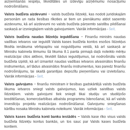
aizņemšanās iespēju, likviditātes un izdevīgu aizņēmumu nosacījumu
nodrošināšanu.
Valsts budžeta aizdevumi
− valsts budžeta līdzekļi, kas nodoti juridiskajām
personām un rada tiesības rīkoties ar tiem un pienākumu atdot saņemto
aizdevumu, kā arī aizdevumi no valsts budžeta pārņemto saistību pildīšanai
saskaņā ar izsniegtajiem valsts galvojumiem. Vairāk informācijas -
šeit
.
Valsts budžeta naudas līdzekļu ieguldīšana
− Finanšu ministrs naudas
vadības ietvaros var ieguldīt Valsts kases budžeta kontos esošos līdzekļus
fiksēta ienākuma vērtspapīru vai noguldījumu veidā, kā arī saskaņā ar
Ministru kabineta lēmumu šā likuma 8.1 panta pirmajā daļā noteikto mērķu
realizācijai citos aktīvos, likvidēt šādus ieguldījumus, lai nodrošinātu valsts
budžeta izpildi, kā arī izmantot naudas vadības ietvaros atvasinātos finanšu
instrumentus, arī tādus atvasinātos finanšu instrumentus, kas paredz finanšu
nodrošinājumu, tai skaitā garantijas depozītu pieņemšanu vai izvietošanu.
Vairāk informācijas -
šeit
.
Valsts galvojums
− finanšu ministram ir tiesības gadskārtējā valsts budžeta
likuma ietvaros sniegt valsts galvojumus, kas uzliek saistības valsts
līdzekļiem. valsts galvojumi tiek sniegti tikai studiju un studējošo
kreditēšanas, komercdarbības atbalsta programmu īstenošanai, kā arī valsts
investīciju projektu realizācijas nodrošināšanai. Galvojumu sniegšanas
kārtību nosaka Ministru kabineta noteikumi. Vairāk informācijas -
šeit
.
Valsts kases budžeta konti banku iestādēs −
Valsts kase rīko visus valsts
budžeta līdzekļu kontus bankās, un tos sauc par Valsts kases budžeta
kontiem.