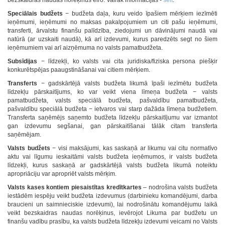
bezskaidras naudas norēķinus eiro. Vairāk informācijas -
šeit
.
Speciālais budžets
− budžeta daļa, kuru veido īpašiem mērķiem iezīmēti
ieņēmumi, ieņēmumi no maksas pakalpojumiem un citi pašu ieņēmumi,
transferti, ārvalstu finanšu palīdzība, ziedojumi un dāvinājumi naudā vai
natūrā (ar uzskaiti naudā), kā arī izdevumi, kurus paredzēts segt no šiem
ieņēmumiem vai arī aizņēmuma no valsts pamatbudžeta.
Subsīdijas
− līdzekļi, ko valsts vai cita juridiska/fiziska persona piešķir
konkurētspējas paaugstināšanai vai citiem mērķiem.
Transferts
− gadskārtējā valsts budžeta likumā īpaši iezīmētu budžeta
līdzekļu pārskaitījums, ko var veikt viena līmeņa budžeta − valsts
pamatbudžeta, valsts speciālā budžeta, pašvaldību pamatbudžeta,
pašvaldību speciālā budžeta − ietvaros vai starp dažāda līmeņa budžetiem.
Transferta saņēmējs saņemto budžeta līdzekļu pārskaitījumu var izmantot
gan izdevumu segšanai, gan pārskaitīšanai tālāk citam transferta
saņēmējam.
Valsts budžets
− visi maksājumi, kas saskaņā ar likumu vai citu normatīvo
aktu vai līgumu ieskaitāmi valsts budžeta ieņēmumos, ir valsts budžeta
līdzekļi, kurus saskaņā ar gadskārtējā valsts budžeta likumā noteiktu
apropriāciju var apropriēt valsts mērķim.
Valsts kases kontiem piesaistītas kredītkartes
– nodrošina valsts budžeta
iestādēm iespēju veikt budžeta izdevumus (darbinieku komandējumi, darba
braucieni un saimnieciskie izdevumi), lai nodrošinātu komandējumu laikā
veikt bezskaidras naudas norēķinus, ievērojot Likuma par budžetu un
finanšu vadību prasību, ka valsts budžeta līdzekļu izdevumi veicami no Valsts