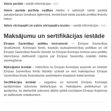
Valsts parāds -
vairāk informācijas -
šeit
.
Valsts parāda portfeļa vadības
mērķis ir optimizēt valsts parāda
apkalpošanas izmaksas ilgtermiņā, ierobežojot valsts parāda portfeļa finanšu
riskus.
Valsts vērtspapīri un valsts vērtspapīru izsoles -
vairāk informācijas -
šeit
.
Maksājumu un sertifikācijas iestāde
Eiropas Savienības politiku instrumenti
— Eiropas Savienības
struktūrfondi, Kohēzijas fonds, kopējās lauksaimniecības politikas un citi
Eiropas Savienības finanšu līdzekļi, ko Eiropas Komisija novirza savu politiku
īstenošanai dalībvalstī Līgumā par Eiropas Savienību noteikto mērķu
sasniegšanai.
Maksājumu iestāde
– nodrošina no Eiropas Komisijas saņemto un izlietoto
Eiropas Savienības fondu līdzekļu uzskaiti un veic maksājumus Eiropas
Savienības fondu finansējuma saņēmējiem iespējami īsākā termiņā.
Sertifikācijas iestāde
– sagatavo un iesniedz Eiropas Komisijai
apstiprinātas izdevumu deklarācijas un maksājumu pieteikumus un
apstiprina, ka deklarētie izdevumi atbilst spēkā esošajiem Eiropas Kopienas
un dalībvalsts noteikumiem.