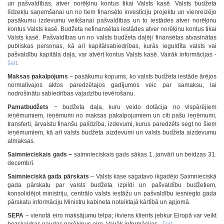
un pašvaldības, atver norēķinu kontus tikai Valsts kasē. Valsts budžeta
līdzekļu saņemšanai un no tiem finansēto investīciju projektu un vienreizējo
pasākumu izdevumu veikšanai pašvaldības un to iestādes atver norēķinu
kontus Valsts kasē. Budžeta nefinansētas iestādes atver norēķinu kontus tikai
Valsts kasē. Pašvaldības un no valsts budžeta daļēji finansētas atvasinātas
publiskas personas, kā arī kapitālsabiedrības, kurās ieguldīta valsts vai
pašvaldību kapitāla daļa, var atvērt kontus Valsts kasē. Vairāk informācijas -
šeit
.
Maksas pakalpojums
− pasākumu kopums, ko valsts budžeta iestāde ārējos
normatīvajos aktos paredzētajos gadījumos veic par samaksu, lai
nodrošinātu sabiedrības vajadzību ievērošanu.
Pamatbudžets
− budžeta daļa, kuru veido dotācija no vispārējiem
ieņēmumiem, ieņēmumi no maksas pakalpojumiem un citi pašu ieņēmumi,
transferti, ārvalstu finanšu palīdzība, izdevumi, kurus paredzēts segt no šiem
ieņēmumiem, kā arī valsts budžeta aizdevumi un valsts budžeta aizdevumu
atmaksas.
Saimnieciskais gads −
saimnieciskais gads sākas 1. janvārī un beidzas 31.
decembrī.
Saimnieciskā gada pārskats
– Valsts kase sagatavo ikgadējo Saimnieciskā
gada pārskatu par valsts budžeta izpildi un pašvaldību budžetiem,
konsolidējot ministriju, centrālo valsts iestāžu un pašvaldību iesniegto gada
pārskatu informāciju Ministru kabineta noteiktajā kārtībā un apjomā.
SEPA
– vienotā eiro maksājumu telpa; ikviens klients jebkur Eiropā var veikt