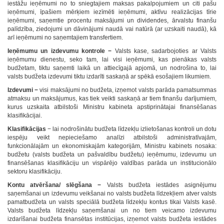
iestāžu ieņēmumi no to sniegtajiem maksas pakalpojumiem un citi pašu
ieņēmumi, īpašiem mērķiem iezīmēti ieņēmumi, aktīvu realizācijas tīrie
ieņēmumi, saņemtie procentu maksājumi un dividendes, ārvalstu finanšu
palīdzība, ziedojumi un dāvinājumi naudā vai natūrā (ar uzskaiti naudā), kā
arī ieņēmumi no saņemtajiem transfertiem.
Ieņēmumu un izdevumu kontrole −
Valsts kase, sadarbojoties ar Valsts
ieņēmumu dienestu, seko tam, lai visi ieņēmumi, kas pienākas valsts
budžetam, tiktu saņemti laikā un attiecīgajā apjomā, un nodrošina to, lai
valsts budžeta izdevumi tiktu izdarīti saskaņā ar spēkā esošajiem likumiem.
Izdevumi −
visi maksājumi no budžeta, izņemot valsts parāda pamatsummas
atmaksu un maksājumus, kas tiek veikti saskaņā ar tiem finanšu darījumiem,
kurus uzskaita atbilstoši Ministru kabineta apstiprinātajai finansēšanas
klasifikācijai.
Klasifikācijas
− lai nodrošinātu budžeta līdzekļu izlietošanas kontroli un dotu
iespēju veikt nepieciešamo analīzi atbilstoši administratīvajām,
funkcionālajām un ekonomiskajām kategorijām, Ministru kabinets nosaka:
budžetu (valsts budžeta un pašvaldību budžetu) ieņēmumu, izdevumu un
finansēšanas klasifikāciju un vispārējo valdības parāda un institucionālo
sektoru klasifikāciju.
Kontu atvēršana/ slēgšana −
Valsts budžeta iestādes asignējumu
saņemšanai un izdevumu veikšanai no valsts budžeta līdzekļiem atver valsts
pamatbudžeta un valsts speciālā budžeta līdzekļu kontus tikai Valsts kasē.
Valsts budžeta līdzekļu saņemšanai un no tiem veicamo izdevumu
izdarīšanai budžeta finansētas institūcijas, izņemot valsts budžeta iestādes