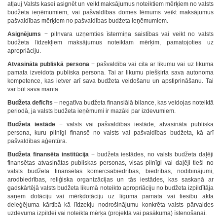
atļauj Valsts kasei asignēt un veikt maksājumus noteiktiem mērķiem no valsts
budžeta ieņēmumiem, vai pašvaldības domes lēmums veikt maksājumus
pašvaldības mērķiem no pašvaldības budžeta ieņēmumiem.
Asignējums
− pilnvara uzņemties īstermiņa saistības vai veikt no valsts
budžeta līdzekļiem maksājumus noteiktam mērķim, pamatojoties uz
apropriāciju.
Atvasināta publiskā persona
− pašvaldība vai cita ar likumu vai uz likuma
pamata izveidota publiska persona. Tai ar likumu piešķirta sava autonoma
kompetence, kas ietver arī sava budžeta veidošanu un apstiprināšanu. Tai
var būt sava manta.
Budžeta deficīts
– negatīva budžeta finansiālā bilance, kas veidojas noteiktā
periodā, ja valsts budžeta ieņēmumi ir mazāki par izdevumiem.
Budžeta iestāde
− valsts vai pašvaldības iestāde, atvasināta publiska
persona, kuru pilnīgi finansē no valsts vai pašvaldības budžeta, kā arī
pašvaldības aģentūra.
Budžeta finansēta institūcija
− budžeta iestādes, no valsts budžeta daļēji
finansētas atvasinātas publiskas personas, visas pilnīgi vai daļēji tieši no
valsts budžeta finansētas komercsabiedrības, biedrības, nodibinājumi,
arodbiedrības, reliģiska organizācijas un tās iestādes, kas saskaņā ar
gadskārtējā valsts budžeta likumā noteikto apropriāciju no budžeta izpildītāja
saņem dotāciju vai mērķdotāciju uz līguma pamata vai tiesību akta
deleģējuma kārtībā kā līdzekļu nodrošinājumu konkrēta valsts pārvaldes
uzdevuma izpildei vai noteikta mērķa (projekta vai pasākuma) īstenošanai.