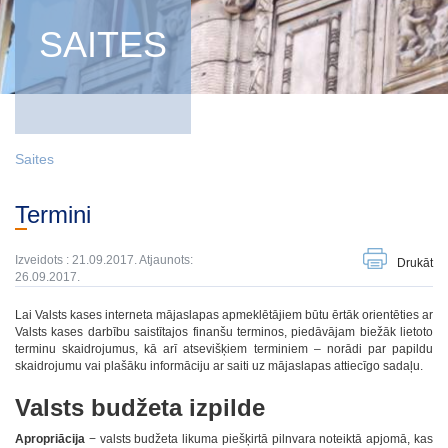
SAITES
Saites
Termini
Izveidots : 21.09.2017. Atjaunots:
Drukāt
26.09.2017.
Lai Valsts kases interneta mājaslapas apmeklētājiem būtu ērtāk orientēties ar
Valsts kases darbību saistītajos finanšu terminos, piedāvājam biežāk lietoto
terminu skaidrojumus, kā arī atsevišķiem terminiem – norādi par papildu
skaidrojumu vai plašāku informāciju ar saiti uz mājaslapas attiecīgo sadaļu.
Valsts budžeta izpilde
Apropriācija
− valsts budžeta likuma piešķirtā pilnvara noteiktā apjomā, kas