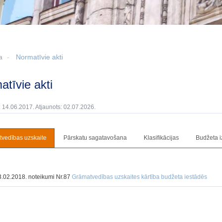
a
Normatīvie akti
matīvie akti
: 14.06.2017. Atjaunots: 02.07.2026.
vedības uzskaite
Pārskatu sagatavošana
Klasifikācijas
Budžeta i
.02.2018. noteikumi Nr.87
Grāmatvedības uzskaites kārtība budžeta iestādēs