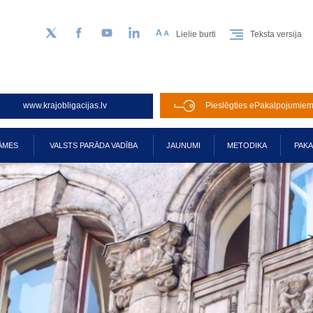
Lielie burti
Teksta versija
Sekojiet mums Twitter
Facebook
YouTube
LinkedIn
www.krajobligacijas.lv
Pieslēgties ePakalpojumie
ĀMES
VALSTS PARĀDA VADĪBA
JAUNUMI
METODIKA
PAK