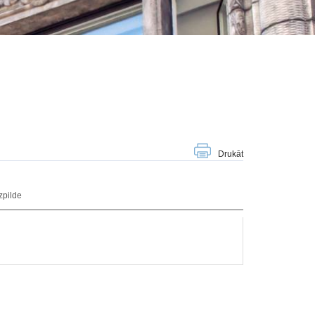
Drukāt
zpilde