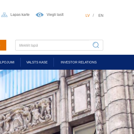
Lapas karte
Viegli lasīt
LV
EN
m
ALPOJUMI
VALSTS KASE
INVESTOR RELATIONS