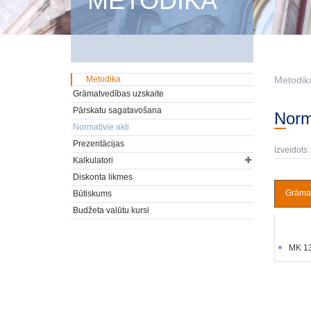
METODIKA
Metodika
Metodik
Grāmatvedības uzskaite
Pārskatu sagatavošana
Nor
Normatīvie akti
Prezentācijas
Izveidots 
Kalkulatori
Diskonta likmes
Grāmat
Būtiskums
Budžeta valūtu kursi
MK 13