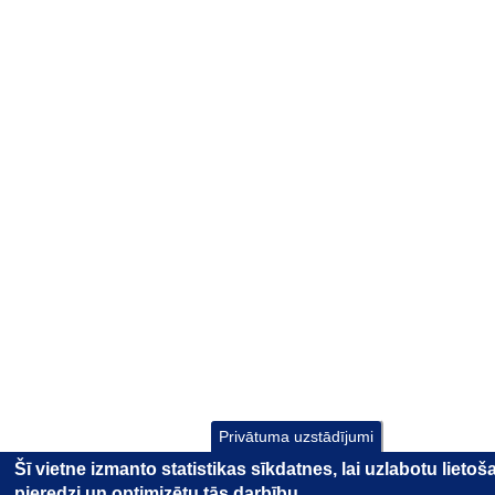
Privātuma uzstādījumi
Šī vietne izmanto statistikas sīkdatnes, lai uzlabotu lieto
pieredzi un optimizētu tās darbību.