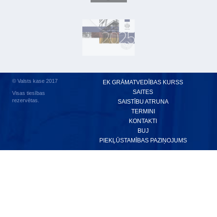
© Valsts kase 2017
EK GRĀMATVEDĪBAS KURSS
SAITES
Visas tiesības
rezervētas.
SAISTĪBU ATRUNA
TERMINI
KONTAKTI
BUJ
PIEKĻŪSTAMĪBAS PAZIŅOJUMS