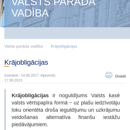
VALSTS PARĀDA
VADĪBA
Valsts parāda vadība
Krājobligācijas
Krājobligācijas
Izveidots : 14.06.2017. Atjaunots:
Drukāt
17.08.2023.
Krājobligācijas
ir noguldījums Valsts kasē
valsts vērtspapīra formā − uz plašu iedzīvotāju
loku orientēta droša ieguldījumu un uzkrājumu
veidošanas alternatīva finanšu iestāžu
piedāvājumiem.