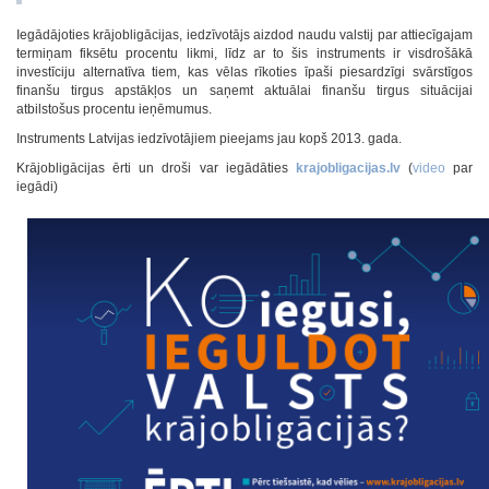
Iegādājoties krājobligācijas, iedzīvotājs aizdod naudu valstij par attiecīgajam
termiņam fiksētu procentu likmi, līdz ar to šis instruments ir visdrošākā
investīciju alternatīva tiem, kas vēlas rīkoties īpaši piesardzīgi svārstīgos
finanšu tirgus apstākļos un saņemt aktuālai finanšu tirgus situācijai
atbilstošus procentu ieņēmumus.
Instruments Latvijas iedzīvotājiem pieejams jau kopš 2013. gada.
Krājobligācijas ērti un droši var iegādāties
krajobligacijas.lv
(
video
par
iegādi)