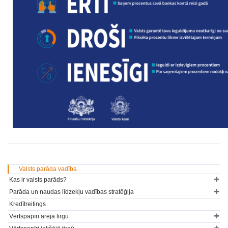
Valsts parāda vadība
Kas ir valsts parāds?
Parāda un naudas līdzekļu vadības stratēģija
Kredītreitings
Vērtspapīri ārējā tirgū