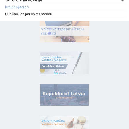
Vērtspapīri iekšējā tirgū
Krājobligācijas
Publikācijas par valsts parādu