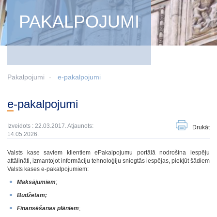
PAKALPOJUMI
Pakalpojumi
e-pakalpojumi
e-pakalpojumi
Izveidots : 22.03.2017. Atjaunots:
Drukāt
14.05.2026.
Valsts kase saviem klientiem ePakalpojumu portālā nodrošina iespēju
attālināti, izmantojot informāciju tehnoloģiju sniegtās iespējas, piekļūt šādiem
Valsts kases e-pakalpojumiem:
Maksājumiem
;
Budžetam;
Finansēšanas plāniem
;