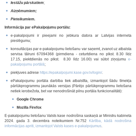
Iestāžu pārskatiem
;
Aizņēmumiem;
Pieteikumiem.
Informācija par ePakalpojumu portālu:
e-pakalpojumi ir pieejami no jebkura datora ar Latvijas interneta
pieslēgumu;
konsultācijas par e-pakalpojumu lietošanu var saņemt, zvanot uz atbalsta
servisa tālruni 67094368 (pirmdiena - ceturtdiena no plkst. 8.30 līdz
17.15, piektdienās no plkst. 8.30 līdz 16.00) vai sūtot ziņojumu
e-
pakalpojumu portālā
;
piekļuves adrese
https://epakalpojumi.kase.gov.lv/login/
.
ePakalpojumu portāla darbība tiek atbalstīta, izmantojot šādu tīmekļa
pārlūkprogrammu jaunākās versijas (Pārējo pārlūkprogrammu lietošana
netiek ierobežota, bet var nenodrošināt pilnu portāla funkcionalitāti):
Google Chrome
Mozilla Firefox
E-pakalpojumu lietošanu Valsts kase nodrošina saskaņā ar Ministru kabineta
2024. gada 3. decembra noteikumiem Nr.752
Kārtība, kādā nodrošina
informācijas apriti, izmantojot Valsts kases e-pakalpojumus
.