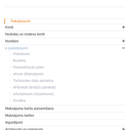
Pakalpojumi
Konti
Nodokļu un nodevu konti
Norēķini
e-pakalpojumi
Pieteikumi
Budžets
Finansēšanas plāni
eKase (Maksājumi)
Tiešsaistes datu apmaiņa
ePārskati (Iestāžu pārskati)
eAizņēmumi (Aizņēmumi)
Drošība
Maksājumu karšu pieņemšana
Maksājumu kartes
Ieguldījumi
Aizdevumi un galvojumi