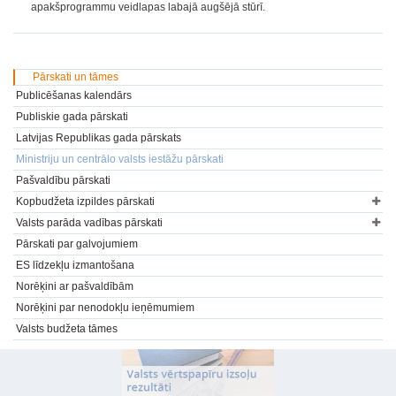
apakšprogrammu veidlapas labajā augšējā stūrī.
Pārskati un tāmes
Publicēšanas kalendārs
Publiskie gada pārskati
Latvijas Republikas gada pārskats
Ministriju un centrālo valsts iestāžu pārskati
Pašvaldību pārskati
Kopbudžeta izpildes pārskati
Valsts parāda vadības pārskati
Pārskati par galvojumiem
ES līdzekļu izmantošana
Norēķini ar pašvaldībām
Norēķini par nenodokļu ieņēmumiem
Valsts budžeta tāmes