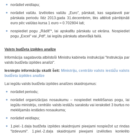
norādiet veidlapu;
norādiet valūtu. Izvēloties valūtu „Euro”, pārskati, kas sagatavoti par
pārskata periodu līdz 2013.gada 31.decembrim, tiks attēloti pārrēķināti
euro pēc valūtas kursa 1 euro = 0.702804 lati;
nospiediet pogu „Rādīt”*, lai apskatītu pārskatu uz ekrāna. Nospiediet
pogu „Excel” vai „Pdf”, lai iegūtu pārskatu atsevišķā failā.
Valsts budžeta izpildes analīze
Informācija sagatavota atbilstoši Ministru kabineta instrukcijai "Instrukcija par
valsts budžeta izpildes analīzi".
Iesniegto informāciju skatīt šeit:
Ministriju, centrālo valsts iestāžu valsts
budžeta izpildes analīze
Lai iegūtu valsts budžeta izpildes analīzes skaidrojumus:
norādiet periodu;
norādiet organizācijas nosaukumu – nospiediet meklēšanas pogu, lai
iegūtu ministriju, centrālo valsts iestāžu sarakstu vai ierakstiet 3 burtus no
meklējamās iestādes nosaukuma;
norādiet veidlapu;
1.piel.-1.daļa budžeta izpildes skaidrojumi pieejami nospiežot uz rindas
"Izdevumi". 1.piel.-2.daļa skaidrojumi pieejami izvēloties konkrēto