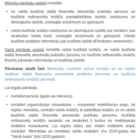
Mēneša pārskatu sadaļā
norādīta:
no valsts budžeta daļēji finansētu atvasinātu publisku personu un
budžeta nefinansētu iestāžu pamatdarbības izpilde, ziedojumu un
dāvinājumu izpilde, izsniegtie aizņēmumi un galvojumi.
valsts budžeta iestāžu ziedojumu un dāvinājumu izpilde par kontiem, kas
neatrodas Valsts kasē, izsniegtie aizņēmumi un galvojumi. (Valsts
budžeta iestādes informāciju par budžeta izpildi ePārskatos neiesniedz).
Gada pārskatu sadaļā
norādīta valsts budžeta iestāžu, no valsts budžeta
daļēji finansētu atvasinātu publisku personu un budžeta nefinansētu iestāžu
finanšu pārskatu informācija un budžeta izpilde.
Pārskatus skatīt šeit:
Ministriju, centrālo valsts iestāžu un no valsts
budžeta daļēji finansētu atvasinātu publisku personu un budžeta
nefinansētu iestāžu pārskati
Lai iegūtu pārskatu:
norādiet periodu (gads vai mēnesis);
norādiet organizācijas nosaukumu – nospiediet meklēšanas pogu, lai
iegūtu ministriju, centrālo valsts iestāžu, to padotības iestāžu un no valsts
budžeta daļēji finansētu atvasinātu publisku personu, budžeta
nefinansētu iestāžu sarakstu vai ierakstiet 3 burtus no meklējamās
iestādes nosaukuma; Lai iegūtu datus par visām iestādēm kopā,
norādiet: "Ministrijas un centrālās valsts iestādes" (no 2020.gada) vai
"Valsts kopā" (līdz 2020.gadam).