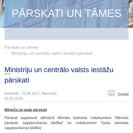
PĀRSKATI UN TĀMES
Pārskati un tāmes
Ministriju un centrālo valsts iestāžu pārskati
Ministriju un centrālo valsts iestāžu
pārskati
Izveidots : 15.06.2017. Atjaunots:
Drukāt
02.02.2026.
Mēneša un gada pārskati
Pārskati sagatavoti atbilstoši Ministru kabineta noteikumiem "Mēneša
pārskatu sagatavošanas kārtība" un noteikumiem "Gada pārskata
sagatavošanas kārtība".