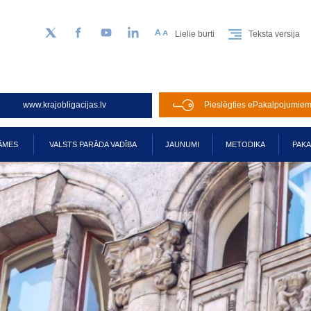
Lielie burti
Teksta versija
Sekojiet mums Twitter
Facebook
YouTube
LinkedIn
www.krajobligacijas.lv
Pieslēgties ePakalpojumie
ĀMES
VALSTS PARĀDA VADĪBA
JAUNUMI
METODIKA
PAK