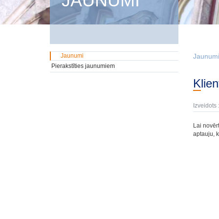
JAUNUMI
Jaunumi
Jaunum
Pierakstīties jaunumiem
Kli
Izveidots 
Lai novēr
aptauju, k