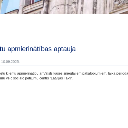
i
entu apmierinātības aptauja
: 10.09.2025.
tētu klientu apmierinātību ar Valsts kases sniegtajiem pakalpojumiem, laika periodā
uru veic sociālo pētījumu centrs "Latvijas Fakti".