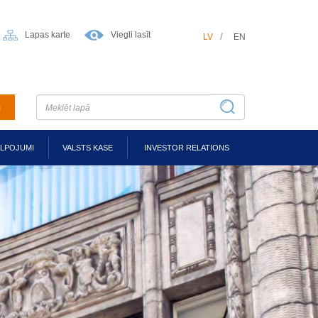
Lapas karte
Viegli lasīt
LV
EN
m
ALPOJUMI
VALSTS KASE
INVESTOR RELATIONS