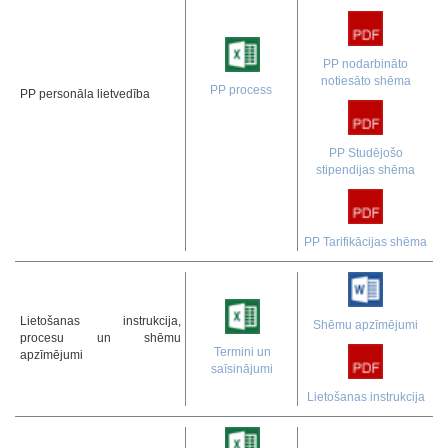
PP nodarbināto
notiesāto shēma
PP process
PP personāla lietvedība
PP Studējošo
stipendijas shēma
PP Tarifikācijas shēma
Lietošanas instrukcija,
Shēmu apzīmējumi
procesu un shēmu
Termini un
apzīmējumi
saīsinājumi
Lietošanas instrukcija