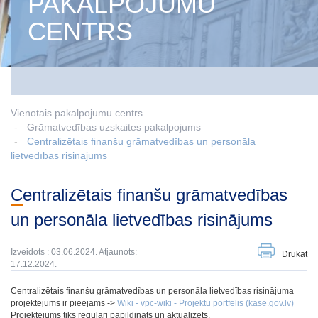
PAKALPOJUMU
CENTRS
Vienotais pakalpojumu centrs
Grāmatvedības uzskaites pakalpojums
Centralizētais finanšu grāmatvedības un personāla
lietvedības risinājums
Centralizētais finanšu grāmatvedības
un personāla lietvedības risinājums
Izveidots : 03.06.2024. Atjaunots:
Drukāt
17.12.2024.
Centralizētais finanšu grāmatvedības un personāla lietvedības risinājuma
projektējums ir pieejams ->
Wiki - vpc-wiki - Projektu portfelis (kase.gov.lv)
Projektējums tiks regulāri papildināts un aktualizēts.