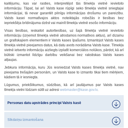
kaitējumu, kas var rasties, interpretējot tās tīmekļa vietnē ievietoto
informāciju. Tāpat, lai arī Valsts kase rūpīgi seko tīmekļa vietnē sniegtajai
informācijai, tā nevar garantēt pilnīgu informācijas drošumu un pareizību.
Valsts kasei normatīvajos aktos noteiktajās robežās ir tiesības bez
iepriekšēja brīdinājuma dzēst vai mainīt tīmekļa vietnē esošo informāciju.
Visas tiesības, ieskaitot autortiesības, uz šajā tīmekļa vietnē ievietoto
informāciju (izņemot tīmekļa vietnē atrodamos normatīvos aktus), arī dizainu
un grafiskajiem elementiem ir Valsts kases īpašums. Izmantojot Valsts kases
tīmekļa vietnē pieejamos datus, kā datu avots norādāma Valsts kase. Tīmekļa
vietnē ietverto informāciju aizliegts izplatīt komerciālos nolūkos, pārdot, kā arī
būtiski izmantot līdzīgu darbību veikšanai bez rakstiskas Valsts kases
atļaujas.
Jebkura informācija, kuru Jūs iesniedzat Valsts kases tīmekļa vietnē, nav
pieejama trešajām personām, un Valsts kase to izmanto tikai tiem mērķiem,
kādiem tā ir iesniegta.
Lūgumus, priekšlikumus, sūdzības, kā arī jautājumus par Valsts kases
tīmekļa vietni lūdzam sūtīt uz adresi
webmaster@kase.gov.lv
.
Personas datu apstrādes principi Valsts kasē
Sīkdatņu izmantošana