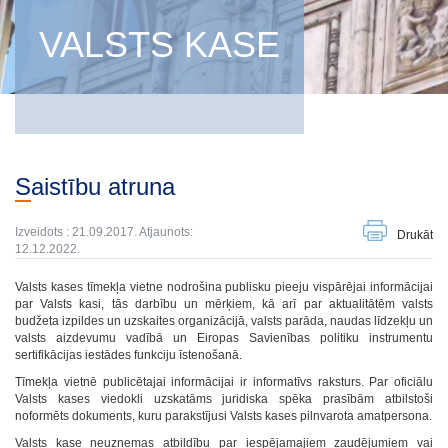
VALSTS KASE
Saistību atruna
Izveidots : 21.09.2017. Atjaunots:
Drukāt
12.12.2022.
Valsts kases tīmekļa vietne nodrošina publisku pieeju vispārējai informācijai
par Valsts kasi, tās darbību un mērķiem, kā arī par aktualitātēm valsts
budžeta izpildes un uzskaites organizācijā, valsts parāda, naudas līdzekļu un
valsts aizdevumu vadībā un Eiropas Savienības politiku instrumentu
sertifikācijas iestādes funkciju īstenošanā.
Tīmekļa vietnē publicētajai informācijai ir informatīvs raksturs. Par oficiālu
Valsts kases viedokli uzskatāms juridiska spēka prasībām atbilstoši
noformēts dokuments, kuru parakstījusi Valsts kases pilnvarota amatpersona.
Valsts kase neuzņemas atbildību par iespējamajiem zaudējumiem vai