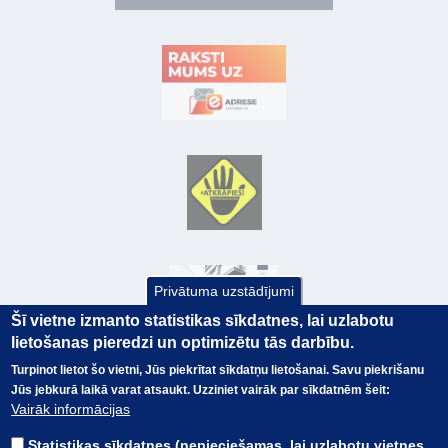
Privātuma uzstādījumi
Šī vietne izmanto statistikas sīkdatnes, lai uzlabotu
lietošanas pieredzi un optimizētu tās darbību.
Turpinot lietot šo vietni, Jūs piekrītat sīkdatņu lietošanai. Savu piekrišanu
Jūs jebkurā laikā varat atsaukt. Uzziniet vairāk par sīkdatnēm šeit:
© Valsts kase 2017
EK GRĀMATVEDĪBAS KURSS
Vairāk informācijas
SAITES
Visas tiesības
rezervētas.
SAISTĪBU ATRUNA
Statistikas sīkdatnes (nepieciešamas, lai uzlabotu vietnes