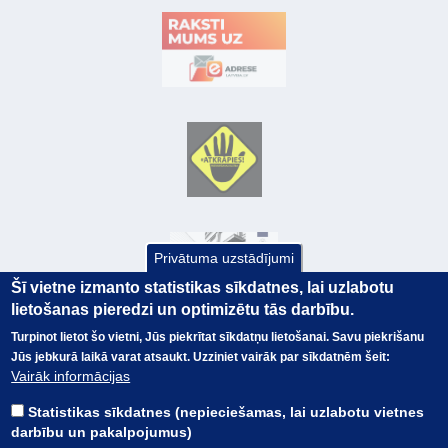
Privātuma uzstādījumi
Šī vietne izmanto statistikas sīkdatnes, lai uzlabotu
lietošanas pieredzi un optimizētu tās darbību.
Turpinot lietot šo vietni, Jūs piekrītat sīkdatņu lietošanai. Savu piekrišanu
Jūs jebkurā laikā varat atsaukt. Uzziniet vairāk par sīkdatnēm šeit:
© Valsts kase 2017
EK GRĀMATVEDĪBAS KURSS
Vairāk informācijas
SAITES
Visas tiesības
rezervētas.
SAISTĪBU ATRUNA
Statistikas sīkdatnes (nepieciešamas, lai uzlabotu vietnes
TERMINI
darbību un pakalpojumus)
KONTAKTI