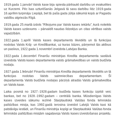
1919.gada 1.janvārī Valsts kase bija spiesta pārtraukt darbību un evakuēties
uz Kurzemi. Pēc īsas uzturēšanās Jelgavā tā savu darbību līdz 1919.gada
16.aprīlim turpināja Liepājā, bet tā paša gada jūlija sākumā kopā ar Pagaidu
valdību atgriezās Rīgā.
1919.gada 25.martā izdots “Rīkojums par Valsts kases iekārtu”, kurā noteikts
Valsts kases uzdevums – pārvaldīt naudas līdzekļus un citas vērtības valsts
vajadzībām.
1922.gada 1.aprīlī Valsts kases departaments likvidēts un tā funkcijas
nodotas Valsts Krāj- un Kredītbankai, uz kuras bāzes, pārņemot tās aktīvus
un pasīvus, 1922.gada 1.novembrī izveidota Latvijas Banka.
1922.gada 1.decembrī Finanšu ministrijas Kredīta departamenta sastāvā
izveidota Valsts kases departamenta valsts grāmatvedības un valsts budžeta
nodaļa.
1927.gada 1.februārī Finanšu ministrijas Kredīta departaments likvidēts un tā
funkcijas nodotas Valsts saimniecības departamentam. Šī
departamenta Valsts budžeta nodaļas pārziņā atradās Valsts grāmatvedība
un Valsts kase.
Laika posmā no 1927.-1928.gadam budžeta kases funkciju izpildi veic
bankas, bet no 1928.-1992.gadam – centrālā banka. Mūsdienīgas Valsts
kases izveides sākumu iezīmē Starptautiskā Valūtas fonda tehniskās
palīdzības misija, kas 1992.gadā ierosina izveidot Latvijā Valsts kasi kā
patstāvīgu iestādi, un Finanšu ministrija kopīgi ar Starptautiskā Valūtas fonda
tehniskās palīdzības misijām sagatavoja Valsts kases izveidošanas projektu.