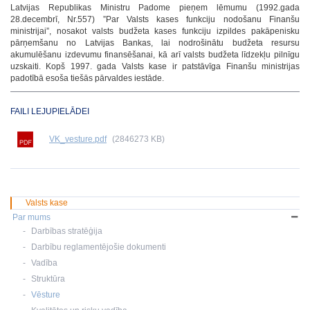
Latvijas Republikas Ministru Padome pieņem lēmumu (1992.gada
28.decembrī, Nr.557) ”Par Valsts kases funkciju nodošanu Finanšu
ministrijai”, nosakot valsts budžeta kases funkciju izpildes pakāpenisku
pārņemšanu no Latvijas Bankas, lai nodrošinātu budžeta resursu
akumulēšanu izdevumu finansēšanai, kā arī valsts budžeta līdzekļu pilnīgu
uzskaiti. Kopš 1997. gada Valsts kase ir patstāvīga Finanšu ministrijas
padotībā esoša tiešās pārvaldes iestāde.
FAILI LEJUPIELĀDEI
VK_vesture.pdf
(2846273 KB)
Valsts kase
Par mums
Darbības stratēģija
Darbību reglamentējošie dokumenti
Vadība
Struktūra
Vēsture