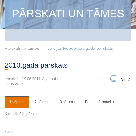
PĀRSKATI UN TĀMES
Pārskati un tāmes
Latvijas Republikas gada pārskats
2010.gada pārskats
Izveidots : 19.06.2017. Atjaunots:
Drukāt
28.06.2017.
1.sējums
2.sējums
3.sējums
Papildinformācija
Konsolidētie pārskati
Saturs