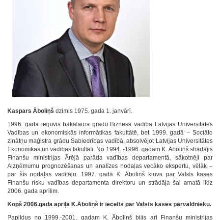
Kaspars Āboliņš
dzimis 1975. gada 1. janvārī.
1996. gadā ieguvis bakalaura grādu Biznesa vadībā Latvijas Universitātes
Vadības un ekonomiskās informātikas fakultātē, bet 1999. gadā – Sociālo
zinātņu maģistra grādu Sabiedrības vadībā, absolvējot Latvijas Universitātes
Ekonomikas un vadības fakultāti. No 1994. -1996. gadam K. Āboliņš strādājis
Finanšu ministrijas Ārējā parāda vadības departamentā, sākotnēji par
Aizņēmumu prognozēšanas un analīzes nodaļas vecāko ekspertu, vēlāk –
par šīs nodaļas vadītāju. 1997. gadā K. Āboliņš kļuva par Valsts kases
Finanšu risku vadības departamenta direktoru un strādāja šai amatā līdz
2006. gada aprīlim.
Kopš 2006.gada aprīļa K.Āboliņš ir iecelts par Valsts kases pārvaldnieku.
Papildus no 1999.-2001. gadam K. Āboliņš bijis arī Finanšu ministrijas