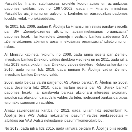
Pašvaldību finanšu stabilizācijas projektu koordinācijas un uzraudzības
padomes vadītājs, bet no 1997.-2002. gadam – Finanšu ministrijas
Pašvaldību aizņēmumu un galvojumu kontroles un pārraudzības padomes
loceklis, vēlāk – priekšsēdētājs.
No 2001. līdz 2009. gadam K. Āboliņš kā Finanšu ministrijas pārstāvis iecelts
par SIA „Ziemeļvidzemes atkritumu apsaimniekošanas organizācija”
padomes locekli, lai kontrolētu Ziemeļu investīciju bankas aizdevuma SIA
„Ziemeļvidzemes atkritumu apsaimniekošanas organizācija” izlietojumu un
riskus.
Ar Ministru kabineta rīkojumu no 2008. gada jūnija iecelts par Ziemeļu
Investīciju bankas Direktoru valdes direktora vietnieks un no 2011. gada jūlija
līdz 2019. gada oktobrim par Direktoru valdes direktoru. Rotācijas kārtībā no
2016. gada jūnija līdz 2018. gada jūnijam K. Āboliņš vadīja Ziemeļu
Investīciju bankas Direktoru valdi.
2008. gada beigās valstij pārņemot AS „Parex banka”, K. Āboliņš no 2008.
gada decembra līdz 2010. gada martam iecelts par AS „Parex banka”
padomes locekli, lai pārstāvētu bankas akcionāru intereses akcionāru
sapulču starplaikā un uzraudzītu valdes darbību, nodrošinot bankas darbības
turpmāku izaugsmi un attīstību.
Amatu savienošanas kārtībā no 2012. gada jūlijam līdz septembrim K.
Āboliņš bijis VAS „Valsts nekustamie īpašumi” valdes priekšsēdētājs –
atbildīgs par VAS „Valsts nekustamie īpašumi” komercdarbību.
No 2013. gada jūlija līdz 2015. gada janvāra beigām K. Āboliņš bijis iecelts