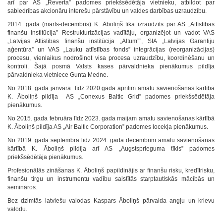
arī par AS „Reverta” padomes priekšsēdētāja vietnieku, atbildot par
sabiedrības akcionāru interešu pārstāvību un valdes darbības uzraudzību.
2014. gadā (marts-decembris) K. Āboliņš tika izraudzīts par AS „Attīstības
finanšu institūcija” Restrukturizācijas vadītāju, organizējot un vadot VAS
„Latvijas Attīstības finanšu institūcija „Altum””, SIA „Latvijas Garantiju
aģentūra” un VAS „Lauku attīstības fonds” integrācijas (reorganizācijas)
procesu, vienlaikus nodrošinot visa procesa uzraudzību, koordinēšanu un
kontroli. Šajā posmā Valsts kases pārvaldnieka pienākumus pildīja
pārvaldnieka vietniece Gunta Medne.
No 2018. gada janvāra līdz 2020.gada aprīlim amatu savienošanas kārtībā
K. Āboliņš pildīja AS „Conexus Baltic Grid” padomes priekšsēdētāja
pienākumus.
No 2015. gada februāra līdz 2023. gada maijam amatu savienošanas kārtībā
K. Āboliņš pildīja AS „Air Baltic Corporation” padomes locekļa pienākumus.
No 2019. gada septembra līdz 2024. gada decembrim amatu savienošanas
kārtībā K. Āboliņš pildīja arī AS „Augstsprieguma tīkls” padomes
priekšsēdētāja pienākumus.
Profesionālās zināšanas K. Āboliņš papildinājis ar finanšu risku, kredītrisku,
finanšu tirgu un instrumentu vadību saistītās starptautiskās mācībās un
semināros.
Bez dzimtās latviešu valodas Kaspars Āboliņš pārvalda angļu un krievu
valodu.