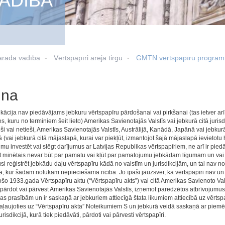
ADĪBA
arāda vadība
Vērtspapīri ārējā tirgū
GMTN vērtspapīru progra
una
kācija nav piedāvājams jebkuru vērtspapīru pārdošanai vai pirkšanai (tas ietver ar
s, kuru no terminiem šeit lieto) Amerikas Savienotajās Valstīs vai jebkurā citā juris
tieši vai netieši, Amerikas Savienotajās Valstīs, Austrālijā, Kanādā, Japānā vai jebkurā
(vai jebkurā citā mājaslapā, kurai var piekļūt, izmantojot šajā mājaslapā ievietotu
u investēt vai slēgt darījumus ar Latvijas Republikas vērtspapīriem, ne arī ir piedā
t minētais nevar būt par pamatu vai kļūt par pamatojumu jebkādam līgumam un vai 
si reģistrēt jebkādu daļu vērtspapīru kādā no valstīm un jurisdikcijām, un tai nav n
jā, kur šādam nolūkam nepieciešama rīcība. Jo īpaši jāuzsver, ka vērtspapīri nav un
šo 1933.gada Vērtspapīru aktu (“Vērtspapīru akts”) vai citā Amerikas Savienoto Valst
 pārdot vai pārvest Amerikas Savienotajās Valstīs, izņemot paredzētos atbrīvojumus 
jas prasībām un ir saskaņā ar jebkuriem attiecīgā štata likumiem attiecībā uz vērtsp
paļaujoties uz “Vērtspapīru akta” Noteikumiem S un jebkurā veidā saskaņā ar piem
jurisdikcijā, kurā tiek piedāvāti, pārdoti vai pārvesti vērtspapīri.