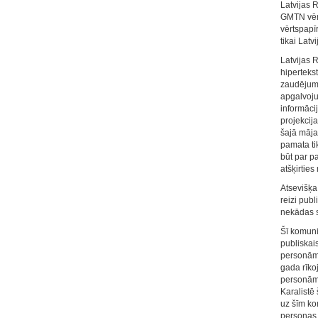
Latvijas 
GMTN vērts
vērtspapī
tikai Lat
Latvijas R
hiperteks
zaudējumie
apgalvoju
informāci
projekcija
šajā māja
pamata ti
būt par p
atšķirtie
Atsevišķa 
reizi pub
nekādas sa
Šī komuni
publiskai
personām 
gada rīko
personām"
Karalistē 
uz šīm ko
personas, 