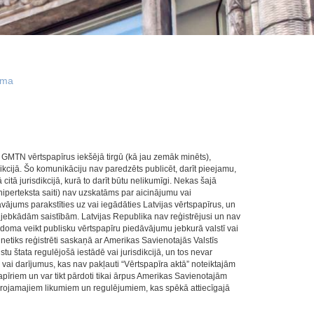
mma
ī GMTN vērtspapīrus iekšējā tirgū (kā jau zemāk minēts),
dikcijā. Šo komunikāciju nav paredzēts publicēt, darīt pieejamu,
 citā jurisdikcijā, kurā to darīt būtu nelikumīgi. Nekas šajā
 hiperteksta saiti) nav uzskatāms par aicinājumu vai
vājums parakstīties uz vai iegādāties Latvijas vērtspapīrus, un
jebkādām saistībām. Latvijas Republika nav reģistrējusi un nav
odoma veikt publisku vērtspapīru piedāvājumu jebkurā valstī vai
 netiks reģistrēti saskaņā ar Amerikas Savienotajās Valstīs
u štata regulējošā iestādē vai jurisdikcijā, un tos nevar
vai darījumus, kas nav pakļauti “Vērtspapīra aktā” noteiktajām
apīriem un var tikt pārdoti tikai ārpus Amerikas Savienotajām
ērojamajiem likumiem un regulējumiem, kas spēkā attiecīgajā