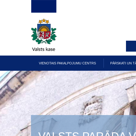
Pārlekt
uz
galveno
saturu
VIENOTAIS PAKALPOJUMU CENTRS
PĀRSKATI UN T
Galvenā
izvēlne