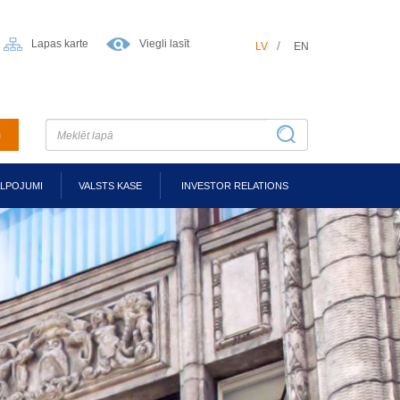
Lapas karte
Viegli lasīt
LV
EN
m
ALPOJUMI
VALSTS KASE
INVESTOR RELATIONS