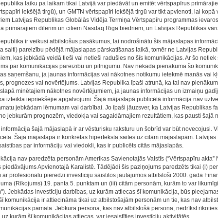
Republika laiku pa laikam tikai Latvijā var piedāvāt un emitēt vērtspapīrus primāra
papīri iekšējā tirgū), un GMTN vērtspapīri iekšējā tirgū var tikt apvienoti, lai kopā v
riem Latvijas Republikas Globālās Vidēja Termiņa Vērtspapīru programmas ievaros
vijā primārajiem dīlerim un citiem Nasdaq Riga biedriem, un Latvijas Republikas vārd
epublika ir veikusi atbilstošus pasākumus, lai nodrošinātu šīs mājaslapas informācij
ta saiti) pareizību pēdējā mājaslapas pārskatīšanas laikā, tomēr ne Latvijas Repu
m, kas jebkādā veidā tieši vai netieši radušies no šīs komunikācijas. Ar šo netiek s
ms par komunikācijas pareizību un pilnīgumu. Nav nekāda pienākuma šo komunikāciju
jas saņemšanu, ja jaunas informācijas vai nākotnes notikumu ietekmē manās vai kļūs
s, prognozes vai novērtējums. Latvijas Republika īpaši atrunā, ka tai nav pienākuma 
slapā minētajiem nākotnes novērtējumiem, ja jaunas informācijas un izmaiņu gadīju
ka izteikta iepriekšējie apgalvojumi. Šajā mājaslapā publicētā informācija nav uzt
amatu jebkādam lēmumam vai darbībai. Jo īpaši jāuzsver, ka Latvijas Republikas fakti
s no jebkurām prognozēm, viedokļa vai sagaidāmajiem rezultātiem, kas pausti šajā 
informācija šajā mājaslapā ir ar vēsturisku raksturu un šobrīd var būt novecojusi. Vi
licēta. Šajā mājaslapā ir konkrētas hiperteksta saites uz citām mājaslapām. Latvija
istības par informāciju vai viedokli, kas ir publicēts citās mājaslapās.
kācija nav paredzēta personām Amerikas Savienotajās Valstīs (“Vērtspapīru akta” 
s piedāvājums Apvienotajā Karalistē. Tādējādi šis paziņojums paredzēts tikai (i) pe
ar profesionālu pieredzi investīciju saistītos jautājumos atbilstoši 2000. gada Fi
juma (Rīkojums) 19. panta 5. punktam un (iii) citām personām, kurām to var likumīgi
). Jebkādas investīciju darbības, uz kurām attiecas šī komunikācija, būs pieejamas
šī komunikācija ir attiecināma tikai uz atbilstošajām personām un tie, kas nav atbil
munikācijas pamata. Jebkura persona, kas nav atbilstošā persona, nedrīkst rīkoties v
uz kurām šī komunikācijas attiecas, var iesaistīties investīciju aktivitātēs.