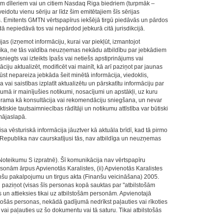
jiem dīleriem vai un citiem Nasdaq Riga biedriem (turpmāk –
eidotu vienu sēriju ar līdz šim emitētajiem šīs sērijas
. Emitents GMTN vērtspapīrus iekšējā tirgū piedāvās un pārdos
ā nepiedāvā tos vai nepārdod jebkurā citā jurisdikcijā.
as (izņemot informāciju, kurai var piekļūt, izmantojot
blika, ne tās valdība neuzņemas nekādu atbildību par jebkādiem
niegts vai izteikts īpašs vai netiešs apstiprinājums vai
 aktualizēt, modificēt vai mainīt, kā arī paziņot par jaunas
t nepareiza jebkāda šeit minētā informācija, viedoklis,
vai saistības izplatīt aktualizētu un pārskatītu informāciju par
mā ir mainījušies notikumi, nosacījumi un apstākļi, uz kuru
verama kā konsultācija vai rekomendāciju sniegšana, un nevar
skie tautsaimniecības rādītāji un notikumu attīstība var būtiski
mājaslapā.
sa vēsturiskā informācija jāuztver kā aktuāla brīdī, kad tā pirmo
s Republika nav caurskatījusi tās, nav atbildīga un neuzņemas
Noteikumu S izpratnē). Šī komunikācija nav vērtspapīru
rsonām ārpus Apvienotās Karalistes, (ii) Apvienotās Karalistes
nanšu pakalpojumu un tirgus akta (Finanšu veicināšana) 2005.
 paziņot (visas šīs personas kopā sauktas par "atbilstošām
 un attieksies tikai uz atbilstošām personām. Apvienotajā
stošās personas, nekādā gadījumā nedrīkst paļauties vai rīkoties
ai paļauties uz šo dokumentu vai tā saturu. Tikai atbilstošās