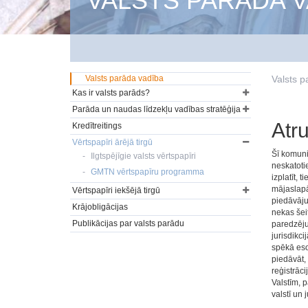
VALSTS PARĀDA V
Valsts parāda vadība
Valsts p
Kas ir valsts parāds?
Parāda un naudas līdzekļu vadības stratēģija
Atr
Kredītreitings
Vērtspapīri ārējā tirgū
Šī komuni
Ilgtspējīgie valsts vērtspapīri
neskatotie
GMTN vērtspapīru programma
izplatīt, 
mājaslapā 
Vērtspapīri iekšējā tirgū
piedāvājum
Krājobligācijas
nekas šei
Publikācijas par valsts parādu
paredzēju
jurisdikci
spēkā eso
piedāvāt,
reģistrāci
Valstīm, 
valstī un 