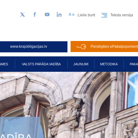
Lielie burti
Teksta versija
Sekojiet mums Twitter
Facebook
YouTube
LinkedIn
www.krajobligacijas.lv
Pieslēgties ePakalpojumie
ĀMES
VALSTS PARĀDA VADĪBA
JAUNUMI
METODIKA
PAK