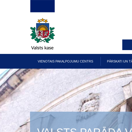
Pārlekt
uz
galveno
saturu
VIENOTAIS PAKALPOJUMU CENTRS
PĀRSKATI UN T
Galvenā
izvēlne