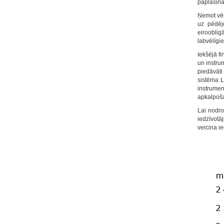
paplašin
Ņemot vēr
uz pēdējo
eirooblig
labvēlīgie
Iekšējā fi
un instrum
piedāvāti 
sistēma L
instrumen
apkalpoša
Lai nodro
iedzīvotā
veicina ie