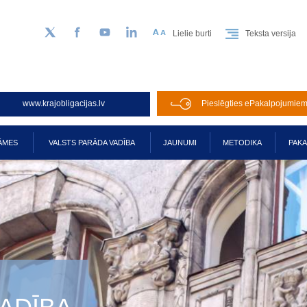
Lielie burti
Teksta versija
Sekojiet mums Twitter
Facebook
YouTube
LinkedIn
www.krajobligacijas.lv
Pieslēgties ePakalpojumie
ĀMES
VALSTS PARĀDA VADĪBA
JAUNUMI
METODIKA
PAK