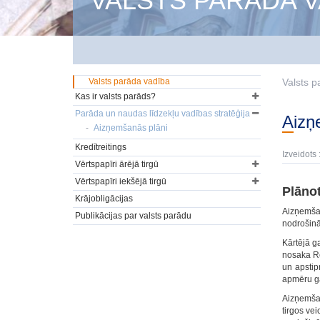
VALSTS PARĀDA V
Valsts parāda vadība
Valsts p
Kas ir valsts parāds?
Parāda un naudas līdzekļu vadības stratēģija
Aiz
Aizņemšanās plāni
Kredītreitings
Izveidots 
Vērtspapīri ārējā tirgū
Vērtspapīri iekšējā tirgū
Plānot
Krājobligācijas
Aizņemšan
Publikācijas par valsts parādu
nodrošinā
Kārtējā g
nosaka Re
un apstip
apmēru g
Aizņemšan
tirgos ve