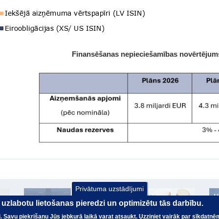
Finansēšanas nepieciešamības novērtējums
Privātuma uzstādījumi
ai uzlabotu lietošanas pieredzi un optimizētu tās darbību.
nai. Savu piekrišanu Jūs jebkurā laikā varat atsaukt. Uzziniet vairāk par sīkdatnē