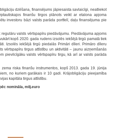
igāciju dzēšana, finansējums jāpiesaista savlaicīgi, neatliekot
ptautiskajos finanšu tirgos plānots veikt ar etalona apjoma
icētu investoru bāzi valsts parāda portfelī, daļu finansējuma pie
zturēt regulāru valsts vērtspapīru piedāvājumu. Piedāvājuma apjoms
. Savukārt kopš 2020. gada rudens izsolēs iekšējā tirgū pamatā tiek
tāti. Izsolēs iekšējā tirgū piedalās Primāri dīleri. Primāro dīleru
 vērtspapīru tirgus attīstību un aktivitāti – jaunu aizņemšanās
 pievilcīgāku valsts vērtspapīru tirgu, kā arī ar valsts parāda
ju zema riska finanšu instrumentos, kopš 2013. gada 19. jūnija
ņiem, no kuriem garākais ir 10 gadi. Krājobligāciju pieejamība
jas kapitāla tirgus attīstību.
ēc nomināla, milj.euro