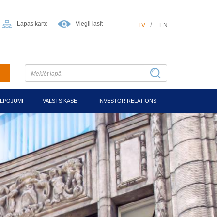
Lapas karte
Viegli lasīt
LV
EN
m
ALPOJUMI
VALSTS KASE
INVESTOR RELATIONS