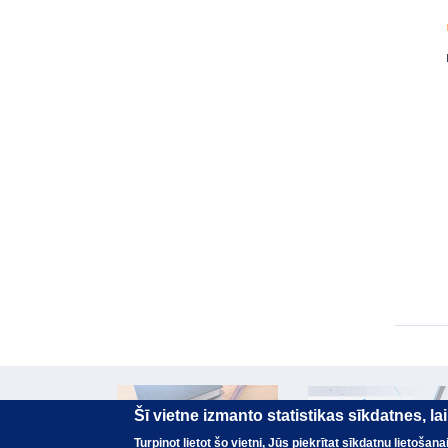
Šī vietne izmanto statistikas sīkdatnes, l
Turpinot lietot šo vietni, Jūs piekrītat sīkdatņu lietoša