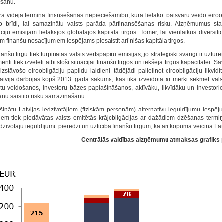
āšanu.
ā vidēja termiņa finansēšanas nepieciešamību, kurā lielāko īpatsvaru veido eiroobl
 brīdi, lai samazinātu valsts parāda pārfinansēšanas risku. Aizņēmumus star
āciju emisijām lielākajos globālajos kapitāla tirgos. Tomēr, lai vienlaikus diversif
m finanšu nosacījumiem iespējams piesaistīt arī nišas kapitāla tirgos.
nanšu tirgū tiek turpinātas valsts vērtspapīru emisijas, jo stratēģiski svarīgi ir u
enti tiek izvēlēti atbilstoši situācijai finanšu tirgos un iekšējā tirgus kapacitātei
izstāvošo eiroobligāciju papildu laidieni, tādējādi palielinot eiroobligāciju likvidi
atvijā darbojas kopš 2013. gada sākuma, kas tika izveidota ar mērķi sekmēt valsts
tu veidošanos, investoru bāzes paplašināšanos, aktīvāku, likvīdāku un investoriem
nu saistīto risku samazināšanu.
šinātu Latvijas iedzīvotājiem (fiziskām personām) alternatīvu ieguldījumu iespē
jiem tiek piedāvātas valsts emitētās krājobligācijas ar dažādiem dzēšanas termi
dzīvotāju ieguldījumu pieredzi un uzticība finanšu tirgum, kā arī kopumā veicina Latvi
Centrālās valdības aizņēmumu atmaksas grafiks p