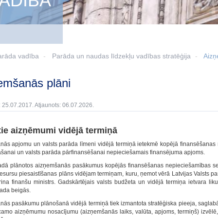
ADĪBA
arāda vadība
Parāda un naudas līdzekļu vadības stratēģija
Aizņ
ņemšanās plāni
: 25.07.2017. Atjaunots: 06.07.2026.
ie aizņēmumi vidējā termiņā
ās apjomu un valsts parāda līmeni vidējā termiņā ietekmē kopējā finansēšanas n
šanai un valsts parāda pārfinansēšanai nepieciešamais finansējuma apjoms.
adā plānotos aizņemšanās pasākumus kopējās finansēšanas nepieciešamības segš
sursu piesaistīšanas plāns vidējam termiņam, kuru, ņemot vērā Latvijas Valsts parā
rina finanšu ministrs. Gadskārtējais valsts budžeta un vidējā termiņa ietvara
ada beigās.
ās pasākumu plānošanā vidējā termiņā tiek izmantota stratēģiska pieeja, saglabājot
icamo aizņēmumu nosacījumu (aizņemšanās laiks, valūta, apjoms, termiņš) izvēlē, 