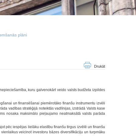
emšanās plāni
Drukāt
epieciešamība, kuru galvenokārt veido valsts budžeta izpildes
anai un finansēšanai piemērotāko finanšu instrumentu izvēli
da vadības stratēģijā noteiktās vadlīnijas, izstrādā Valsts kase
 likums nosaka maksimālo pieļaujamo neatmaksātā valsts parāda
 pēc iespējas lielāku elastību finanšu tirgus izvēlē un finanšu
vienlaikus veicinot investoru bāzes diversifikāciju un turpmāku