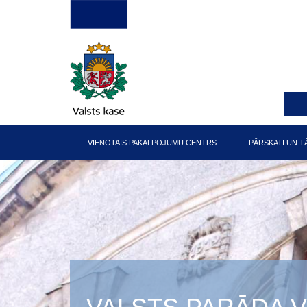
Pārlekt
uz
galveno
saturu
VIENOTAIS PAKALPOJUMU CENTRS
PĀRSKATI UN T
Galvenā
izvēlne