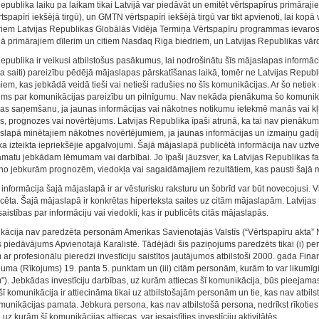
Republika laiku pa laikam tikai Latvijā var piedāvāt un emitēt vērtspapīrus primāra
papīri iekšējā tirgū), un GMTN vērtspapīri iekšējā tirgū var tikt apvienoti, lai kopā v
riem Latvijas Republikas Globālās Vidēja Termiņa Vērtspapīru programmas ievaros
vijā primārajiem dīlerim un citiem Nasdaq Riga biedriem, un Latvijas Republikas vārd
epublika ir veikusi atbilstošus pasākumus, lai nodrošinātu šīs mājaslapas informācij
ta saiti) pareizību pēdējā mājaslapas pārskatīšanas laikā, tomēr ne Latvijas Repu
m, kas jebkādā veidā tieši vai netieši radušies no šīs komunikācijas. Ar šo netiek s
ms par komunikācijas pareizību un pilnīgumu. Nav nekāda pienākuma šo komunikāciju
jas saņemšanu, ja jaunas informācijas vai nākotnes notikumu ietekmē manās vai kļūs
s, prognozes vai novērtējums. Latvijas Republika īpaši atrunā, ka tai nav pienākuma 
slapā minētajiem nākotnes novērtējumiem, ja jaunas informācijas un izmaiņu gadīju
ka izteikta iepriekšējie apgalvojumi. Šajā mājaslapā publicētā informācija nav uzt
amatu jebkādam lēmumam vai darbībai. Jo īpaši jāuzsver, ka Latvijas Republikas fakti
s no jebkurām prognozēm, viedokļa vai sagaidāmajiem rezultātiem, kas pausti šajā 
informācija šajā mājaslapā ir ar vēsturisku raksturu un šobrīd var būt novecojusi. Vi
licēta. Šajā mājaslapā ir konkrētas hiperteksta saites uz citām mājaslapām. Latvija
istības par informāciju vai viedokli, kas ir publicēts citās mājaslapās.
kācija nav paredzēta personām Amerikas Savienotajās Valstīs (“Vērtspapīru akta” 
s piedāvājums Apvienotajā Karalistē. Tādējādi šis paziņojums paredzēts tikai (i) pe
ar profesionālu pieredzi investīciju saistītos jautājumos atbilstoši 2000. gada Fi
juma (Rīkojums) 19. panta 5. punktam un (iii) citām personām, kurām to var likumīgi
). Jebkādas investīciju darbības, uz kurām attiecas šī komunikācija, būs pieejamas
šī komunikācija ir attiecināma tikai uz atbilstošajām personām un tie, kas nav atbil
munikācijas pamata. Jebkura persona, kas nav atbilstošā persona, nedrīkst rīkoties v
uz kurām šī komunikācijas attiecas, var iesaistīties investīciju aktivitātēs.