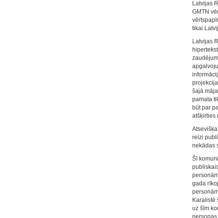
Latvijas 
GMTN vērts
vērtspapī
tikai Lat
Latvijas R
hiperteks
zaudējumie
apgalvoju
informāci
projekcija
šajā māja
pamata ti
būt par p
atšķirtie
Atsevišķa 
reizi pub
nekādas sa
Šī komuni
publiskai
personām 
gada rīko
personām"
Karalistē 
uz šīm ko
personas, 