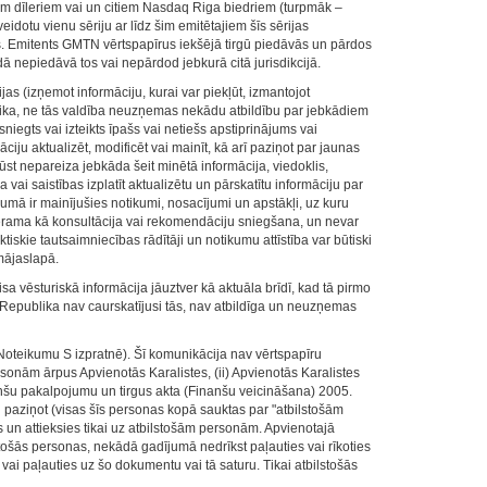
jiem dīleriem vai un citiem Nasdaq Riga biedriem (turpmāk –
eidotu vienu sēriju ar līdz šim emitētajiem šīs sērijas
. Emitents GMTN vērtspapīrus iekšējā tirgū piedāvās un pārdos
ā nepiedāvā tos vai nepārdod jebkurā citā jurisdikcijā.
as (izņemot informāciju, kurai var piekļūt, izmantojot
blika, ne tās valdība neuzņemas nekādu atbildību par jebkādiem
niegts vai izteikts īpašs vai netiešs apstiprinājums vai
 aktualizēt, modificēt vai mainīt, kā arī paziņot par jaunas
t nepareiza jebkāda šeit minētā informācija, viedoklis,
vai saistības izplatīt aktualizētu un pārskatītu informāciju par
mā ir mainījušies notikumi, nosacījumi un apstākļi, uz kuru
verama kā konsultācija vai rekomendāciju sniegšana, un nevar
skie tautsaimniecības rādītāji un notikumu attīstība var būtiski
mājaslapā.
sa vēsturiskā informācija jāuztver kā aktuāla brīdī, kad tā pirmo
s Republika nav caurskatījusi tās, nav atbildīga un neuzņemas
Noteikumu S izpratnē). Šī komunikācija nav vērtspapīru
rsonām ārpus Apvienotās Karalistes, (ii) Apvienotās Karalistes
nanšu pakalpojumu un tirgus akta (Finanšu veicināšana) 2005.
 paziņot (visas šīs personas kopā sauktas par "atbilstošām
 un attieksies tikai uz atbilstošām personām. Apvienotajā
stošās personas, nekādā gadījumā nedrīkst paļauties vai rīkoties
ai paļauties uz šo dokumentu vai tā saturu. Tikai atbilstošās