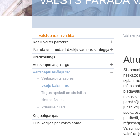
VALSTS PARĀDA V
Valsts parāda vadība
Valsts p
Kas ir valsts parāds?
Parāda un naudas līdzekļu vadības stratēģija
Atr
Kredītreitings
Vērtspapīri ārējā tirgū
Šī komuni
Vērtspapīri iekšējā tirgū
neskatotie
Vērtspapīru izsoles
izplatīt, 
Izsoļu kalendārs
mājaslapā 
piedāvājum
Tirgus apskati un statistika
nekas šei
Normatīvie akti
paredzēju
Primārie dīleri
jurisdikci
spēkā eso
Krājobligācijas
piedāvāt,
Publikācijas par valsts parādu
reģistrāci
Valstīm, 
valstī un 