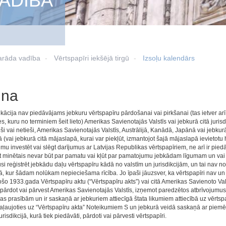
ADĪBA
arāda vadība
Vērtspapīri iekšējā tirgū
Izsoļu kalendārs
una
kācija nav piedāvājams jebkuru vērtspapīru pārdošanai vai pirkšanai (tas ietver ar
s, kuru no terminiem šeit lieto) Amerikas Savienotajās Valstīs vai jebkurā citā juris
tieši vai netieši, Amerikas Savienotajās Valstīs, Austrālijā, Kanādā, Japānā vai jebkurā
(vai jebkurā citā mājaslapā, kurai var piekļūt, izmantojot šajā mājaslapā ievietotu
u investēt vai slēgt darījumus ar Latvijas Republikas vērtspapīriem, ne arī ir piedā
t minētais nevar būt par pamatu vai kļūt par pamatojumu jebkādam līgumam un vai 
si reģistrēt jebkādu daļu vērtspapīru kādā no valstīm un jurisdikcijām, un tai nav n
jā, kur šādam nolūkam nepieciešama rīcība. Jo īpaši jāuzsver, ka vērtspapīri nav un
šo 1933.gada Vērtspapīru aktu (“Vērtspapīru akts”) vai citā Amerikas Savienoto Valst
 pārdot vai pārvest Amerikas Savienotajās Valstīs, izņemot paredzētos atbrīvojumus 
jas prasībām un ir saskaņā ar jebkuriem attiecīgā štata likumiem attiecībā uz vērtsp
paļaujoties uz “Vērtspapīru akta” Noteikumiem S un jebkurā veidā saskaņā ar piem
jurisdikcijā, kurā tiek piedāvāti, pārdoti vai pārvesti vērtspapīri.