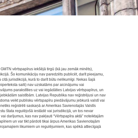
ī GMTN vērtspapīrus iekšējā tirgū (kā jau zemāk minēts),
dikcijā. Šo komunikāciju nav paredzēts publicēt, darīt pieejamu,
 citā jurisdikcijā, kurā to darīt būtu nelikumīgi. Nekas šajā
 hiperteksta saiti) nav uzskatāms par aicinājumu vai
vājums parakstīties uz vai iegādāties Latvijas vērtspapīrus, un
jebkādām saistībām. Latvijas Republika nav reģistrējusi un nav
odoma veikt publisku vērtspapīru piedāvājumu jebkurā valstī vai
 netiks reģistrēti saskaņā ar Amerikas Savienotajās Valstīs
u štata regulējošā iestādē vai jurisdikcijā, un tos nevar
vai darījumus, kas nav pakļauti “Vērtspapīra aktā” noteiktajām
apīriem un var tikt pārdoti tikai ārpus Amerikas Savienotajām
ērojamajiem likumiem un regulējumiem, kas spēkā attiecīgajā