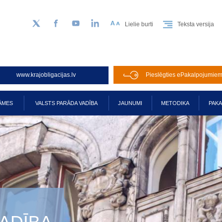
Lielie burti
Teksta versija
Sekojiet mums Twitter
Facebook
YouTube
LinkedIn
www.krajobligacijas.lv
Pieslēgties ePakalpojumie
ĀMES
VALSTS PARĀDA VADĪBA
JAUNUMI
METODIKA
PAK