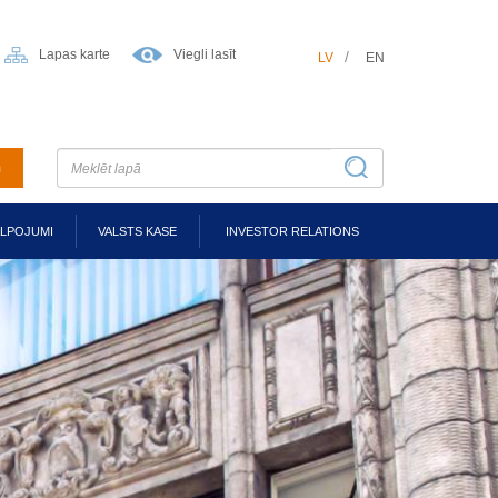
Lapas karte
Viegli lasīt
LV
EN
m
ALPOJUMI
VALSTS KASE
INVESTOR RELATIONS