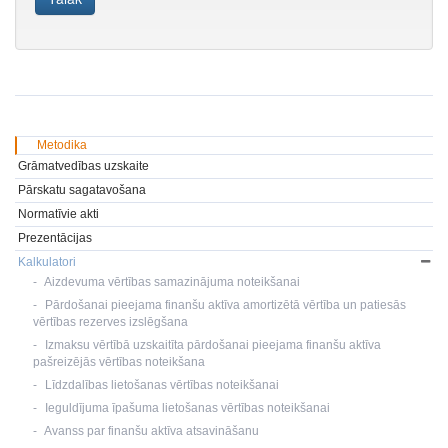
Metodika
Grāmatvedības uzskaite
Pārskatu sagatavošana
Normatīvie akti
Prezentācijas
Kalkulatori
Aizdevuma vērtības samazinājuma noteikšanai
Pārdošanai pieejama finanšu aktīva amortizētā vērtība un patiesās
vērtības rezerves izslēgšana
Izmaksu vērtībā uzskaitīta pārdošanai pieejama finanšu aktīva
pašreizējās vērtības noteikšana
Līdzdalības lietošanas vērtības noteikšanai
Ieguldījuma īpašuma lietošanas vērtības noteikšanai
Avanss par finanšu aktīva atsavināšanu