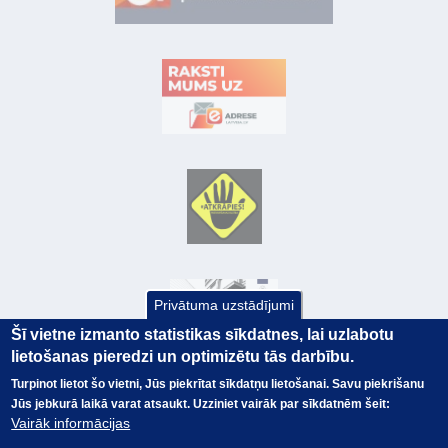
Privātuma uzstādījumi
Šī vietne izmanto statistikas sīkdatnes, lai uzlabotu
lietošanas pieredzi un optimizētu tās darbību.
Turpinot lietot šo vietni, Jūs piekrītat sīkdatņu lietošanai. Savu piekrišanu
Jūs jebkurā laikā varat atsaukt. Uzziniet vairāk par sīkdatnēm šeit:
© Valsts kase 2017
EK GRĀMATVEDĪBAS KURSS
Vairāk informācijas
SAITES
Visas tiesības
rezervētas.