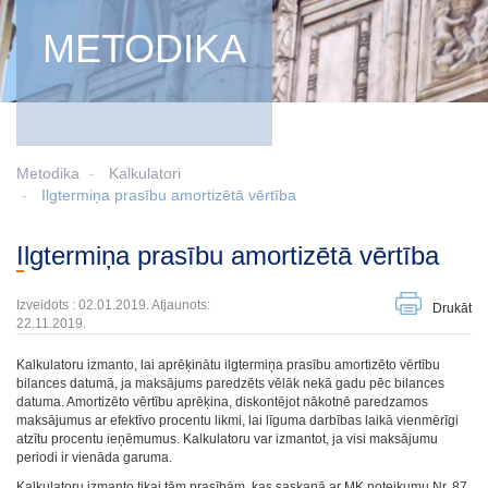
METODIKA
Metodika
Kalkulatori
Ilgtermiņa prasību amortizētā vērtība
Ilgtermiņa prasību amortizētā vērtība
Izveidots : 02.01.2019. Atjaunots:
Drukāt
22.11.2019.
Kalkulatoru izmanto, lai aprēķinātu ilgtermiņa prasību amortizēto vērtību
bilances datumā, ja maksājums paredzēts vēlāk nekā gadu pēc bilances
datuma. Amortizēto vērtību aprēķina, diskontējot nākotnē paredzamos
maksājumus ar efektīvo procentu likmi, lai līguma darbības laikā vienmērīgi
atzītu procentu ieņēmumus. Kalkulatoru var izmantot, ja visi maksājumu
periodi ir vienāda garuma.
Kalkulatoru izmanto tikai tām prasībām, kas saskaņā ar MK noteikumu Nr. 87