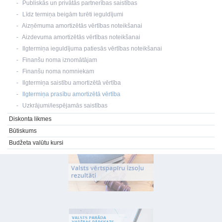
Publiskās un privātās partnerības saistības
Līdz termiņa beigām turēti ieguldījumi
Aizņēmuma amortizētās vērtības noteikšanai
Aizdevuma amortizētās vērtības noteikšanai
Ilgtermiņa ieguldījuma patiesās vērtības noteikšanai
Finanšu noma iznomātājam
Finanšu noma nomniekam
Ilgtermiņa saistību amortizētā vērtība
Ilgtermiņa prasību amortizētā vērtība
Uzkrājumi/iespējamās saistības
Diskonta likmes
Būtiskums
Budžeta valūtu kursi