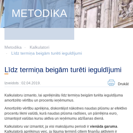
METODIKA
Metodika
Kalkulatori
Līdz termiņa beigām turēti ieguldījumi
Līdz termiņa beigām turēti ieguldījumi
Izveidots : 02.04.2019.
Drukāt
Kalkulatoru izmanto, lai aprēķinātu līdz termiņa beigām turēta ieguldījuma
amortizēto vērtību un procentu ieņēmumus.
Amortizēto vērtību aprēķina, diskontējot nākotnes naudas plūsmu ar efektīvo
procentu likmi valūtā, kurā naudas plūsma radīsies, un pārrēķina euro,
izmantojot valūtas kursu aktīva un ieņēmumu atzīšanas dienā.
Kalkulatoru var izmantot, ja visi maksājumu periodi ir
vienāda garuma
.
Kalkulatorā aprēķinus veic, ja līguma termiņš citiem finanšu aktīviem ir