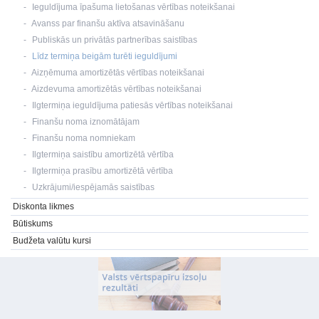
Ieguldījuma īpašuma lietošanas vērtības noteikšanai
Avanss par finanšu aktīva atsavināšanu
Publiskās un privātās partnerības saistības
Līdz termiņa beigām turēti ieguldījumi
Aizņēmuma amortizētās vērtības noteikšanai
Aizdevuma amortizētās vērtības noteikšanai
Ilgtermiņa ieguldījuma patiesās vērtības noteikšanai
Finanšu noma iznomātājam
Finanšu noma nomniekam
Ilgtermiņa saistību amortizētā vērtība
Ilgtermiņa prasību amortizētā vērtība
Uzkrājumi/iespējamās saistības
Diskonta likmes
Būtiskums
Budžeta valūtu kursi