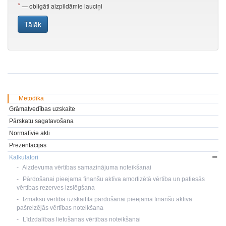
Metodika
Grāmatvedības uzskaite
Pārskatu sagatavošana
Normatīvie akti
Prezentācijas
Kalkulatori
Aizdevuma vērtības samazinājuma noteikšanai
Pārdošanai pieejama finanšu aktīva amortizētā vērtība un patiesās
vērtības rezerves izslēgšana
Izmaksu vērtībā uzskaitīta pārdošanai pieejama finanšu aktīva
pašreizējās vērtības noteikšana
Līdzdalības lietošanas vērtības noteikšanai