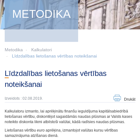
METODIKA
Metodika
Kalkulatori
Līdzdalības lietošanas vērtības noteikšanai
Līdzdalības lietošanas vērtības
noteikšanai
Izveidots : 02.08.2019.
Drukāt
Kalkulatoru izmanto, lai aprēķinātu finanšu ieguldījuma kapitālsabiedrībā
lietošanas vērtību, diskontējot sagaidāmās naudas plūsmas ar Valsts kases
noteikto diskonta likmi atbilstoši valūtai, kādā radīsies naudas plūsmas.
Lietošanas vērtību
euro
aprēķina, izmantojot valūtas kursu vērtības
samazinājuma atzīšanas dienā.