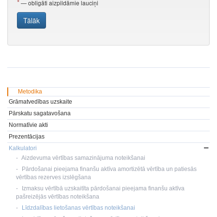
Metodika
Grāmatvedības uzskaite
Pārskatu sagatavošana
Normatīvie akti
Prezentācijas
Kalkulatori
Aizdevuma vērtības samazinājuma noteikšanai
Pārdošanai pieejama finanšu aktīva amortizētā vērtība un patiesās
vērtības rezerves izslēgšana
Izmaksu vērtībā uzskaitīta pārdošanai pieejama finanšu aktīva
pašreizējās vērtības noteikšana
Līdzdalības lietošanas vērtības noteikšanai