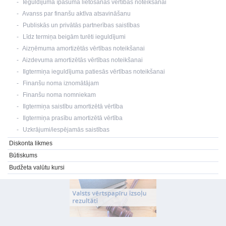
Ieguldījuma īpašuma lietošanas vērtības noteikšanai
Avanss par finanšu aktīva atsavināšanu
Publiskās un privātās partnerības saistības
Līdz termiņa beigām turēti ieguldījumi
Aizņēmuma amortizētās vērtības noteikšanai
Aizdevuma amortizētās vērtības noteikšanai
Ilgtermiņa ieguldījuma patiesās vērtības noteikšanai
Finanšu noma iznomātājam
Finanšu noma nomniekam
Ilgtermiņa saistību amortizētā vērtība
Ilgtermiņa prasību amortizētā vērtība
Uzkrājumi/iespējamās saistības
Diskonta likmes
Būtiskums
Budžeta valūtu kursi