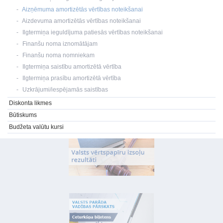
Aizņēmuma amortizētās vērtības noteikšanai
Aizdevuma amortizētās vērtības noteikšanai
Ilgtermiņa ieguldījuma patiesās vērtības noteikšanai
Finanšu noma iznomātājam
Finanšu noma nomniekam
Ilgtermiņa saistību amortizētā vērtība
Ilgtermiņa prasību amortizētā vērtība
Uzkrājumi/iespējamās saistības
Diskonta likmes
Būtiskums
Budžeta valūtu kursi