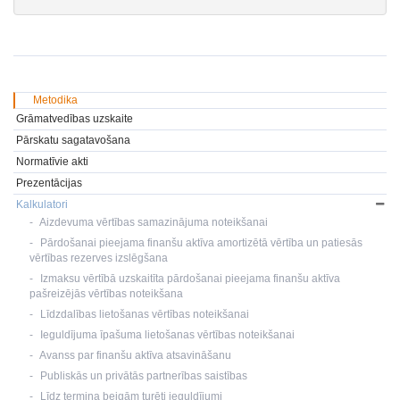
Metodika
Grāmatvedības uzskaite
Pārskatu sagatavošana
Normatīvie akti
Prezentācijas
Kalkulatori
Aizdevuma vērtības samazinājuma noteikšanai
Pārdošanai pieejama finanšu aktīva amortizētā vērtība un patiesās
vērtības rezerves izslēgšana
Izmaksu vērtībā uzskaitīta pārdošanai pieejama finanšu aktīva
pašreizējās vērtības noteikšana
Līdzdalības lietošanas vērtības noteikšanai
Ieguldījuma īpašuma lietošanas vērtības noteikšanai
Avanss par finanšu aktīva atsavināšanu
Publiskās un privātās partnerības saistības
Līdz termiņa beigām turēti ieguldījumi