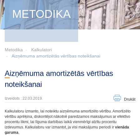
METODIKA
Metodika
Kalkulatori
Aizņēmuma amortizētās vērtības noteikšanai
Aizņēmuma amortizētās vērtības
noteikšanai
Izveidots : 22.03.2019.
Drukāt
Kalkulatoru izmanto, lai noteiktu aizņēmuma amortizēto vērtību. Amortizēto
vērtību aprēķina, diskontējot nākotnē paredzamos maksājumus ar efektīvo
procentu likmi, lai līguma darbības laikā vienmērīgi atzītu procentu
izdevumus. Kalkulatoru var izmantot, ja visi maksājumu periodi ir
vienāda
garuma
.