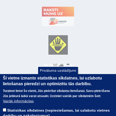
Privātuma uzstādījumi
Šī vietne izmanto statistikas sīkdatnes, lai uzlabotu
lietošanas pieredzi un optimizētu tās darbību.
Turpinot lietot šo vietni, Jūs piekrītat sīkdatņu lietošanai. Savu piekrišanu
Jūs jebkurā laikā varat atsaukt. Uzziniet vairāk par sīkdatnēm šeit:
© Valsts kase 2017
EK GRĀMATVEDĪBAS KURSS
Vairāk informācijas
SAITES
Visas tiesības
rezervētas.
SAISTĪBU ATRUNA
Statistikas sīkdatnes (nepieciešamas, lai uzlabotu vietnes
TERMINI
darbību un pakalpojumus)