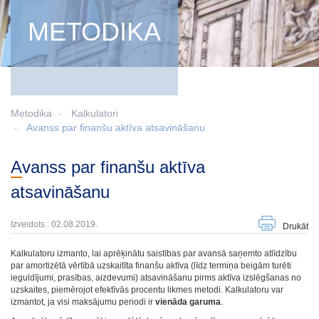
METODIKA
Metodika
Kalkulatori
Avanss par finanšu aktīva atsavināšanu
Avanss par finanšu aktīva
atsavināšanu
Izveidots : 02.08.2019.
Drukāt
Kalkulatoru izmanto, lai aprēķinātu saistības par avansā saņemto atlīdzību
par amortizētā vērtībā uzskaitīta finanšu aktīva (līdz termiņa beigām turēti
ieguldījumi, prasības, aizdevumi) atsavināšanu pirms aktīva izslēgšanas no
uzskaites, piemērojot efektīvās procentu likmes metodi. Kalkulatoru var
izmantot, ja visi maksājumu periodi ir
vienāda garuma
.