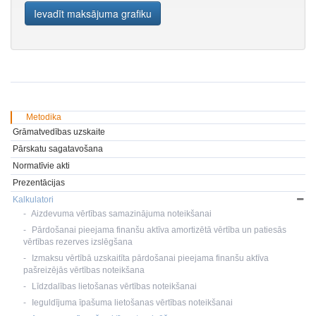
Metodika
Grāmatvedības uzskaite
Pārskatu sagatavošana
Normatīvie akti
Prezentācijas
Kalkulatori
Aizdevuma vērtības samazinājuma noteikšanai
Pārdošanai pieejama finanšu aktīva amortizētā vērtība un patiesās
vērtības rezerves izslēgšana
Izmaksu vērtībā uzskaitīta pārdošanai pieejama finanšu aktīva
pašreizējās vērtības noteikšana
Līdzdalības lietošanas vērtības noteikšanai
Ieguldījuma īpašuma lietošanas vērtības noteikšanai