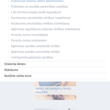
Avanss par finanšu aktīva atsavināšanu
Publiskās un privātās partnerības saistības
Līdz termiņa beigām turēti ieguldījumi
Aizņēmuma amortizētās vērtības noteikšanai
Aizdevuma amortizētās vērtības noteikšanai
Ilgtermiņa ieguldījuma patiesās vērtības noteikšanai
Finanšu noma iznomātājam
Finanšu noma nomniekam
Ilgtermiņa saistību amortizētā vērtība
Ilgtermiņa prasību amortizētā vērtība
Uzkrājumi/iespējamās saistības
Diskonta likmes
Būtiskums
Budžeta valūtu kursi