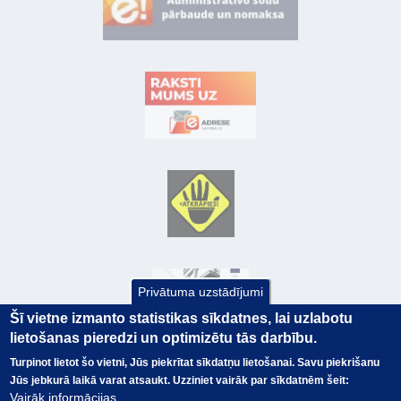
Privātuma uzstādījumi
Šī vietne izmanto statistikas sīkdatnes, lai uzlabotu
lietošanas pieredzi un optimizētu tās darbību.
Turpinot lietot šo vietni, Jūs piekrītat sīkdatņu lietošanai. Savu piekrišanu
Jūs jebkurā laikā varat atsaukt. Uzziniet vairāk par sīkdatnēm šeit:
© Valsts kase 2017
EK GRĀMATVEDĪBAS KURSS
Vairāk informācijas