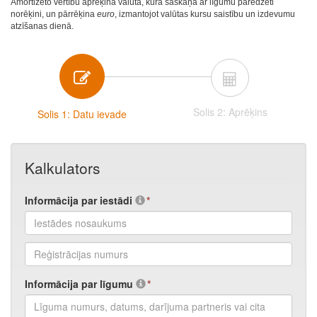
Amortizēto vērtību aprēķina valūtā, kurā saskaņā ar līgumu paredzēti
norēķini, un pārrēķina
euro
, izmantojot valūtas kursu saistību un izdevumu
atzīšanas dienā.