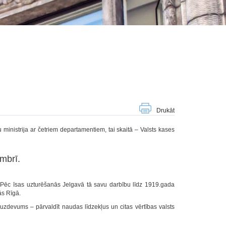
Drukāt
ministrija ar četriem departamentiem, tai skaitā – Valsts kases
embrī.
. Pēc īsas uzturēšanās Jelgavā tā savu darbību līdz 1919.gada
ās Rīgā.
 uzdevums – pārvaldīt naudas līdzekļus un citas vērtības valsts