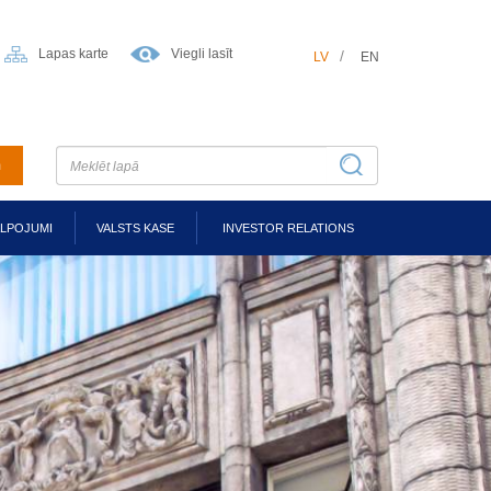
Lapas karte
Viegli lasīt
LV
EN
m
ALPOJUMI
VALSTS KASE
INVESTOR RELATIONS