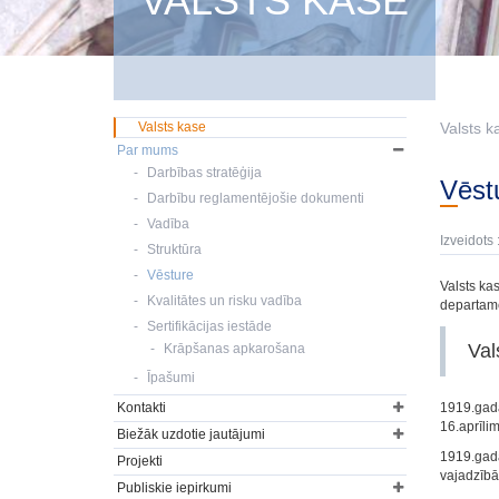
VALSTS KASE
Valsts kase
Valsts k
Par mums
Darbības stratēģija
Vēs
Darbību reglamentējošie dokumenti
Vadība
Izveidots 
Struktūra
Vēsture
Valsts ka
Kvalitātes un risku vadība
departam
Sertifikācijas iestāde
Val
Krāpšanas apkarošana
Īpašumi
Kontakti
1919.gada
16.aprīli
Biežāk uzdotie jautājumi
1919.gada
Projekti
vajadzīb
Publiskie iepirkumi