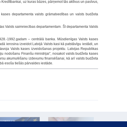
un Kredītbankai, uz kuras bāzes, pārņemot tās aktīvus un pasīvus,
s kases departamenta valsts grāmatvedības un valsts budžeta
dotas Valsts saimniecības departamentam. Šī departamenta Valsts
928.-1992.gadam – centrālā banka. Mūsdienīgas Valsts kases
ā ierosina izveidot Latvijā Valsts kasi kā patstāvīgu iestādi, un
atavoja Valsts kases izveidošanas projektu. Latvijas Republikas
u nodošanu Finanšu ministrijai”, nosakot valsts budžeta kases
ursu akumulēšanu izdevumu finansēšanai, kā arī valsts budžeta
ībā esoša tiešās pārvaldes iestāde.