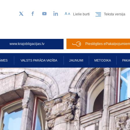
Lielie burti
Teksta versija
Sekojiet mums Twitter
Facebook
YouTube
LinkedIn
www.krajobligacijas.lv
Pieslēgties ePakalpojumie
ĀMES
VALSTS PARĀDA VADĪBA
JAUNUMI
METODIKA
PAK