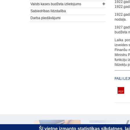
1922.gada
Valsts kases budžeta izlietojums
1922.gada
Sabiedrības līdzdalība
1922.gada
Darba piedāvājumi
nodaļa.
1927.gada
budžeta n
Laika po
izveides 
Finanšu m
Ministru 
funkciju 
līdzekļu p
FAILI LE
Šī vietne izmanto statistikas sīkdatnes, l