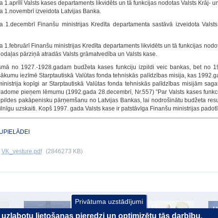
 1.aprīlī Valsts kases departaments likvidēts un tā funkcijas nodotas Valsts Krāj- 
 1.novembrī izveidota Latvijas Banka.
 1.decembrī Finanšu ministrijas Kredīta departamenta sastāvā izveidota Valst
 1.februārī Finanšu ministrijas Kredīta departaments likvidēts un tā funkcijas no
odaļas pārziņā atradās Valsts grāmatvedība un Valsts kase.
smā no 1927.-1928.gadam budžeta kases funkciju izpildi veic bankas, bet no 1
sākumu iezīmē Starptautiskā Valūtas fonda tehniskās palīdzības misija, kas 1992.gad
inistrija kopīgi ar Starptautiskā Valūtas fonda tehniskās palīdzības misijām sag
Padome pieņem lēmumu (1992.gada 28.decembrī, Nr.557) ”Par Valsts kases funkcij
izpildes pakāpenisku pārņemšanu no Latvijas Bankas, lai nodrošinātu budžeta res
ilnīgu uzskaiti. Kopš 1997. gada Valsts kase ir patstāvīga Finanšu ministrijas padot
JUPIELĀDEI
VK_vesture.pdf
(2846273 KB)
Privātuma uzstādījumi
ai uzlabotu lietošanas pieredzi un optimizētu tās darbību.