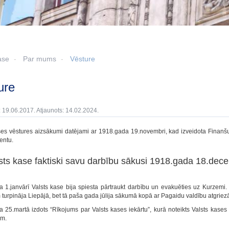
ase
Par mums
Vēsture
ture
: 19.06.2017. Atjaunots: 14.02.2024.
ses vēstures aizsākumi datējami ar 1918.gada 19.novembri, kad izveidota Finanšu 
entu.
sts kase faktiski savu darbību sākusi 1918.gada 18.dec
 1.janvārī Valsts kase bija spiesta pārtraukt darbību un evakuēties uz Kurzemi
m turpināja Liepājā, bet tā paša gada jūlija sākumā kopā ar Pagaidu valdību atgriez
 25.martā izdots “Rīkojums par Valsts kases iekārtu”, kurā noteikts Valsts kases
ām.