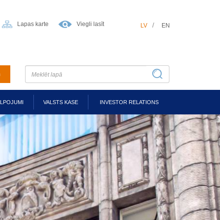
Lapas karte
Viegli lasīt
LV
EN
m
ALPOJUMI
VALSTS KASE
INVESTOR RELATIONS