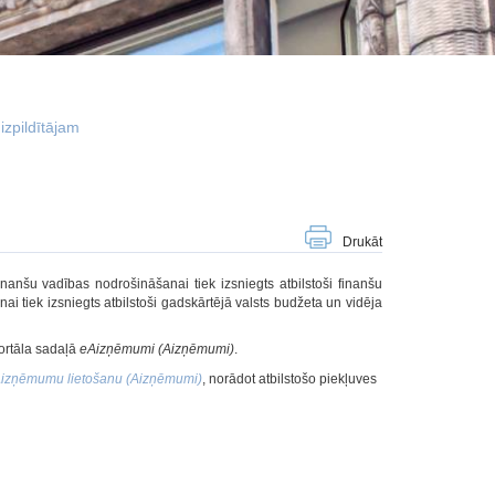
izpildītājam
Drukāt
inanšu vadības nodrošināšanai tiek izsniegts atbilstoši finanšu
 tiek izsniegts atbilstoši gadskārtējā valsts budžeta un vidēja
ortāla sadaļā
eAizņēmumi (Aizņēmumi)
.
Aizņēmumu lietošanu (Aizņēmumi)
, norādot atbilstošo piekļuves