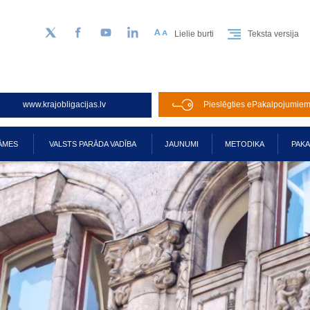
Lielie burti
Teksta versija
Sekojiet mums Twitter
Facebook
YouTube
LinkedIn
www.krajobligacijas.lv
Pieslēgties ePakalpojumie
ĀMES
VALSTS PARĀDA VADĪBA
JAUNUMI
METODIKA
PAK