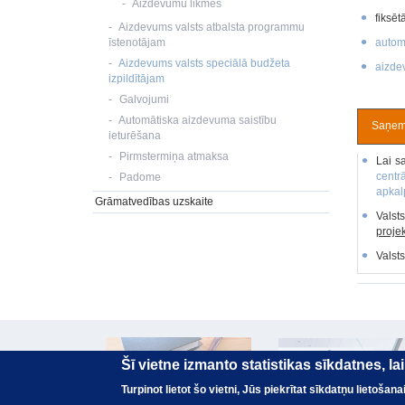
Aizdevumu likmes
fiksēt
Aizdevums valsts atbalsta programmu
īstenotājam
autom
Aizdevums valsts speciālā budžeta
aizde
izpildītājam
Galvojumi
Automātiska aizdevuma saistību
Saņemš
ieturēšana
Pirmstermiņa atmaksa
Lai s
centr
Padome
apkal
Grāmatvedības uzskaite
Valst
proje
Valst
Šī vietne izmanto statistikas sīkdatnes, l
Turpinot lietot šo vietni, Jūs piekrītat sīkdatņu lietoša