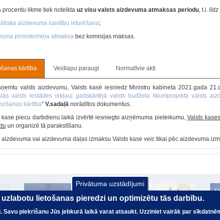
ā procentu likme tiek noteikta
uz visu valsts aizdevuma atmaksas periodu
, t.i. l
ātiska aizdevuma saistību ieturēšana
;
vuma pirmstermiņa atmaksa
bez komisijas maksas.
anas kārtība
Veidlapu paraugi
Normatīvie akti
aņemtu valsts aizdevumu, Valsts kasē iesniedz Ministru kabineta 2021.gada 21
ālās valsts iestādes iekļauj gadskārtējā valsts budžeta likumprojektā valsts 
pošanas kārtība
”
V.sadaļā
norādītos dokumentus.
s kase piecu darbdienu laikā izvērtē iesniegto aizņēmuma pieteikumu,
Valsts kase
ktu
un organizē tā parakstīšanu.
s aizdevuma vai aizdevuma daļas izmaksu Valsts kase veic tikai pēc aizdevuma i
Privātuma uzstādījumi
ai uzlabotu lietošanas pieredzi un optimizētu tās darbību.
nai. Savu piekrišanu Jūs jebkurā laikā varat atsaukt. Uzziniet vairāk par sīkdatnē