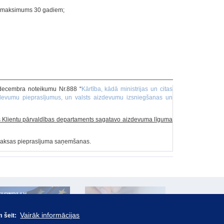
īdz maksimums 30 gadiem;
.decembra noteikumu Nr.888 “
Kārtība, kādā ministrijas un citas
aizdevumu pieprasījumus, un valsts aizdevumu izsniegšanas un
s Klientu pārvaldības departaments sagatavo aizdevuma līguma
zmaksas pieprasījuma saņemšanas.
Vairāk informācijas
m šeit: