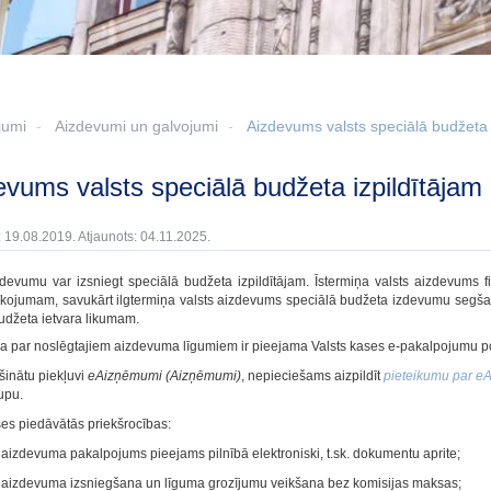
jumi
Aizdevumi un galvojumi
Aizdevums valsts speciālā budžeta 
devums valsts speciālā budžeta izpildītājam
: 19.08.2019. Atjaunots: 04.11.2025.
zdevumu var izsniegt speciālā budžeta izpildītājam. Īstermiņa valsts aizdevums f
rīkojumam, savukārt ilgtermiņa valsts aizdevums speciālā budžeta izdevumu segšanai
udžeta ietvara likumam.
ja par noslēgtajiem aizdevuma līgumiem ir pieejama Valsts kases e‑pakalpojumu p
šinātu piekļuvi
eAizņēmumi (Aizņēmumi)
, nepieciešams aizpildīt
pieteikumu par e
upu.
ses piedāvātās priekšrocības:
 aizdevuma pakalpojums pieejams pilnībā elektroniski, t.sk. dokumentu aprite;
s aizdevuma izsniegšana un līguma grozījumu veikšana bez komisijas maksas;