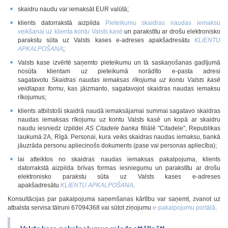
skaidru naudu var iemaksāt EUR valūtā;
klients datorrakstā aizpilda
Pieteikumu skaidras naudas iemaksu
veikšanai uz klienta kontu Valsts kasē
un parakstītu ar drošu elektronisko
parakstu sūta uz Valsts kases e-adreses apakšadresātu
KLIENTU
APKALPOŠANA
;
Valsts kase izvērtē saņemto pieteikumu un tā saskaņošanas gadījumā
nosūta klientam uz pieteikumā norādīto e-pasta adresi
sagatavotu
Skaidras naudas iemaksas rīkojuma uz kontu Valsts kasē
veidlapas formu
, kas jāizmanto, sagatavojot skaidras naudas iemaksu
rīkojumus;
klients atbilstoši skaidrā naudā iemaksājamai summai sagatavo skaidras
naudas iemaksas rīkojumu uz kontu Valsts kasē un kopā ar skaidru
naudu iesniedz izpildei
AS Citadele banka
filiālē "Citadele", Republikas
laukumā 2A, Rīgā. Personai, kura veiks skaidras naudas iemaksu, bankā
jāuzrāda personu apliecinošs dokuments (pase vai personas apliecība);
lai atteiktos no skaidras naudas iemaksas pakalpojuma, klients
datorrakstā aizpilda brīvas formas iesniegumu un parakstītu ar drošu
elektronisko parakstu sūta uz Valsts kases e-adreses
apakšadresātu
KLIENTU APKALPOŠANA
.
Konsultācijas par pakalpojuma saņemšanas kārtību var saņemt, zvanot uz
atbalsta servisa tālruni 67094368 vai sūtot ziņojumu
e-pakalpojumu portālā
.