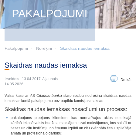
PAKALPOJUMI
Pakalpojumi
Norēķini
Skaidras naudas iemaksa
Skaidras naudas iemaksa
Izveidots : 13.04.2017. Atjaunots:
Drukāt
14.05.2026.
Valsts kase ar
AS Citadele banka
starpniecību nodrošina skaidras naudas
iemaksas kontā pakalpojumu bez papildu komisijas maksas.
Skaidras naudas iemaksas nosacījumi un process:
pakalpojums pieejams klientiem, kas normatīvajos aktos noteiktajā
kārtībā iekasē valsts budžeta maksājumus vai maksājumus, kas saistīti ar
tiesas un citu institūciju nolēmumu izpildi un citu zvērināta tiesu izpildītāja
amata un profesionālo darbību;