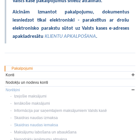
Valsts kase pakalpojumus sniedz attālināti.
Aicinām izmantot pakalpojumu, dokumentus
iesniedzot tikai elektroniski - parakstītus ar drošu
elektronisko parakstu sūtot uz Valsts kases e-adreses
apakšadresātu
KLIENTU APKALPOŠANA
.
Pakalpojumi
Konti
Nodokļu un nodevu konti
Norēķini
Izejošie maksājumi
Ienākošie maksājumi
Informācija par saņemtajiem maksājumiem Valsts kasē
Skaidras naudas izmaksa
Skaidras naudas iemaksa
Maksājumu labošana un atsaukšana
Nenodokļu ieņēmumu atmaksa