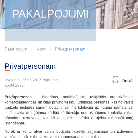
PAKALPOJUMI
Pakalpojumi
Konti
Privātpersonām
Privātpersonām
Izveidots : 26.06.2017. Atjaunots:
Drukāt
15.04.2026.
Privātpersonas
– biedrības, nodibinājumi, reliģiskās organizācijas,
komercsabiedrības un citas privāto tiesību juridiskās personas, kas no valsts
budžeta iestādes saņem dotāciju vai mērķdotāciju uz līguma pamata vai
tiesību akta deleģējuma kārtībā kā līdzekļu nodrošinājumu konkrēta valsts
pārvaldes uzdevuma izpildei vai noteikta mērķa (projekta vai pasākuma)
īstenošanai.
Norēķinu kontu atver valsts budžeta līdzekļu saņemšanai un izdevumu
veikšanai, t.sk. valsts aizdevuma saņemšanai un atmaksai.