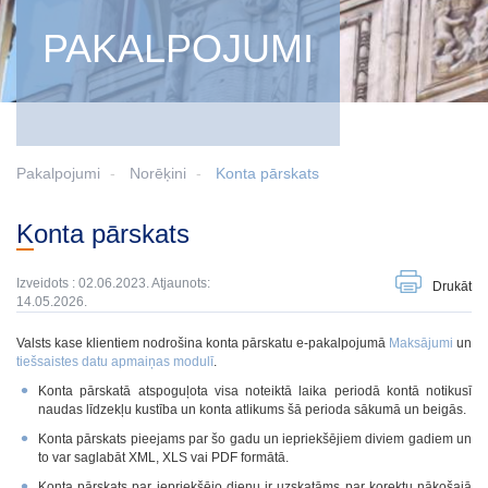
PAKALPOJUMI
Pakalpojumi
Norēķini
Konta pārskats
Konta pārskats
Izveidots : 02.06.2023. Atjaunots:
Drukāt
14.05.2026.
Valsts kase klientiem nodrošina konta pārskatu e-pakalpojumā
Maksājumi
un
tiešsaistes datu apmaiņas modulī
.
Konta pārskatā atspoguļota visa noteiktā laika periodā kontā notikusī
naudas līdzekļu kustība un konta atlikums šā perioda sākumā un beigās.
Konta pārskats pieejams par šo gadu un iepriekšējiem diviem gadiem un
to var saglabāt XML, XLS vai PDF formātā.
Konta pārskats par iepriekšējo dienu ir uzskatāms par korektu nākošajā