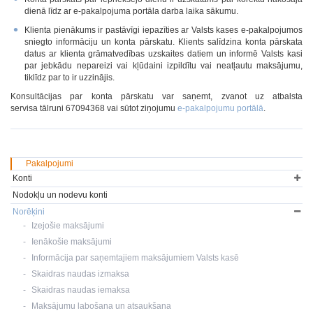
dienā līdz ar e-pakalpojuma portāla darba laika sākumu.
Klienta pienākums ir pastāvīgi iepazīties ar Valsts kases e-pakalpojumos
sniegto informāciju un konta pārskatu. Klients salīdzina konta pārskata
datus ar klienta grāmatvedības uzskaites datiem un informē Valsts kasi
par jebkādu nepareizi vai kļūdaini izpildītu vai neatļautu maksājumu,
tiklīdz par to ir uzzinājis.
Konsultācijas par konta pārskatu var saņemt, zvanot uz atbalsta
servisa tālruni 67094368 vai sūtot ziņojumu
e-pakalpojumu portālā
.
Pakalpojumi
Konti
Nodokļu un nodevu konti
Norēķini
Izejošie maksājumi
Ienākošie maksājumi
Informācija par saņemtajiem maksājumiem Valsts kasē
Skaidras naudas izmaksa
Skaidras naudas iemaksa
Maksājumu labošana un atsaukšana