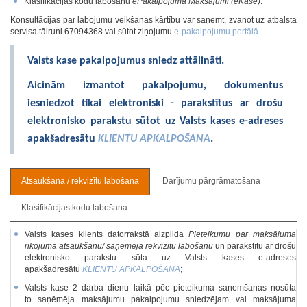
Klasifikācijas kodu labošanu
ePakalpojumā Maksājumi (eKase)
.
Konsultācijas par labojumu veikšanas kārtību var saņemt, zvanot uz atbalsta
servisa tālruni 67094368 vai sūtot ziņojumu
e-pakalpojumu portālā
.
Valsts kase pakalpojumus sniedz attālināti.
Aicinām izmantot pakalpojumu, dokumentus
iesniedzot tikai elektroniski - parakstītus ar drošu
elektronisko parakstu sūtot uz Valsts kases e-adreses
apakšadresātu
KLIENTU APKALPOŠANA
.
Atsaukšana / rekvizītu labošana
Darījumu pārgrāmatošana
Klasifikācijas kodu labošana
Valsts kases klients datorrakstā aizpilda
Pieteikumu par maksājuma
rīkojuma atsaukšanu/ saņēmēja rekvizītu labošanu
un parakstītu ar drošu
elektronisko parakstu sūta uz Valsts kases e-adreses
apakšadresātu
KLIENTU APKALPOŠANA
;
Valsts kase 2 darba dienu laikā pēc pieteikuma saņemšanas nosūta
to saņēmēja maksājumu pakalpojumu sniedzējam vai maksājuma