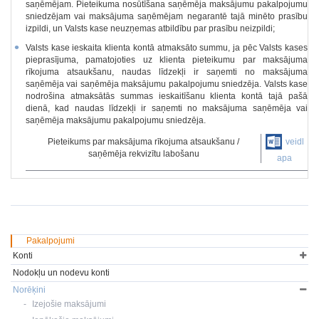
saņēmējam. Pieteikuma nosūtīšana saņēmēja maksājumu pakalpojumu
sniedzējam vai maksājuma saņēmējam negarantē tajā minēto prasību
izpildi, un Valsts kase neuzņemas atbildību par prasību neizpildi;
Valsts kase ieskaita klienta kontā atmaksāto summu, ja pēc Valsts kases
pieprasījuma, pamatojoties uz klienta pieteikumu par maksājuma
rīkojuma atsaukšanu, naudas līdzekļi ir saņemti no maksājuma
saņēmēja vai saņēmēja maksājumu pakalpojumu sniedzēja. Valsts kase
nodrošina atmaksātās summas ieskaitīšanu klienta kontā tajā pašā
dienā, kad naudas līdzekļi ir saņemti no maksājuma saņēmēja vai
saņēmēja maksājumu pakalpojumu sniedzēja.
Pieteikums par maksājuma rīkojuma atsaukšanu /
veidl
saņēmēja rekvizītu labošanu
apa
Pakalpojumi
Konti
Nodokļu un nodevu konti
Norēķini
Izejošie maksājumi