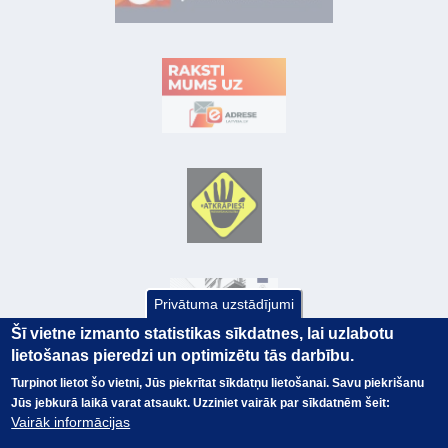
Privātuma uzstādījumi
Šī vietne izmanto statistikas sīkdatnes, lai uzlabotu
lietošanas pieredzi un optimizētu tās darbību.
Turpinot lietot šo vietni, Jūs piekrītat sīkdatņu lietošanai. Savu piekrišanu
Jūs jebkurā laikā varat atsaukt. Uzziniet vairāk par sīkdatnēm šeit:
© Valsts kase 2017
EK GRĀMATVEDĪBAS KURSS
Vairāk informācijas
SAITES
Visas tiesības
rezervētas.