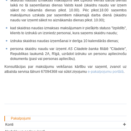
skaidras naudas izmaksas maksājums tiek izpildīts vienas darba dienas
laikā no tā saņemšanas dienas Valsts kasē (skaidru naudu var izņem
sākot no nākamās dienas plkst. 10.00). Pēc plkst.18.00 saņemtos
maksājumus uzskata par saņemtiem nākamajā darba dienā (skaidru
naudu var izņemt sākot no aiznākamās dienas plkst. 10.00);
kad skaidras naudas izmaksas maksājumam ir piešķirts statuss "Izpildīts",
klients to izdrukā un izsniedz personai, kura saņems skaidru naudu;
izdruka skaidras naudas izņemšanai ir derīga 10 kalendārās dienas;
persona skaidru naudu var izņemt
AS Citadele banka
filiālē "Citadele",
Republikas laukumā 2A, Rīgā, uzrādot izdruku un personu apliecinošu
dokumentu (pasi vai personas apliecību).
Konsultācijas par maksājumu veikšanas kārtību var saņemt, zvanot uz
atbalsta servisa tālruni 67094368 vai sūtot ziņojumu
e-pakalpojumu portālā
.
Pakalpojumi
Konti