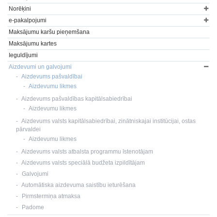
Norēķini
e-pakalpojumi
Maksājumu karšu pieņemšana
Maksājumu kartes
Ieguldījumi
Aizdevumi un galvojumi
Aizdevums pašvaldībai
Aizdevumu likmes
Aizdevums pašvaldības kapitālsabiedrībai
Aizdevumu likmes
Aizdevums valsts kapitālsabiedrībai, zinātniskajai institūcijai, ostas
pārvaldei
Aizdevumu likmes
Aizdevums valsts atbalsta programmu īstenotājam
Aizdevums valsts speciālā budžeta izpildītājam
Galvojumi
Automātiska aizdevuma saistību ieturēšana
Pirmstermiņa atmaksa
Padome