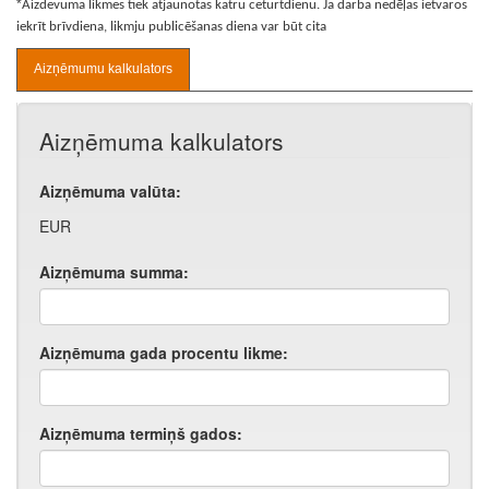
*
Aizdevuma likmes tiek atjaunotas katru ceturtdienu. Ja darba nedēļas ietvaros
iekrīt brīvdiena, likmju publicēšanas diena var būt cita
Aizņēmumu kalkulators