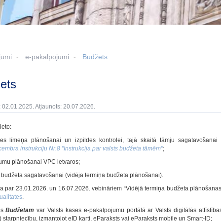
jumi
e-pakalpojumi
Budžets
žets
: 02.01.2025. Atjaunots: 20.07.2026.
ieto:
des līmeņa plānošanai un izpildes kontrolei, tajā skaitā tāmju sagatavošana
embra instrukciju Nr.8 "Instrukcija par valsts budžeta tāmēm"
;
kumu plānošanai VPC ietvaros;
s budžeta sagatavošanai (vidēja termiņa budžeta plānošanai).
ja par 23.01.2026. un 16.07.2026. vebināriem “Vidējā termiņa budžeta plānošanas
ualitates
.
es
Budžetam
var Valsts kases e-pakalpojumu portālā ar Valsts digitālās attīstī
v) starpniecību, izmantojot eID karti, eParaksts vai eParaksts mobile un Smart-ID;