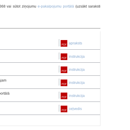
4368 vai sūtot ziņojumu
e-pakalpojumu portālā
(uzsākt saraksti
apraksts
instrukcija
instrukcija
ājam
instrukcija
portālā
instrukcija
ceļvedis