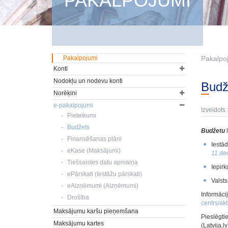
PAKALPOJUMI
Pakalpojumi
Pakalpo
Konti
Nodokļu un nodevu konti
Bud
Norēķini
e-pakalpojumi
Izveidots 
Pieteikumi
Budžets
Budžetu
l
Finansēšanas plāni
Iestā
eKase (Maksājumi)
11.dec
Tiešsaistes datu apmaiņa
Iepir
ePārskati (Iestāžu pārskati)
Valst
eAizņēmumi (Aizņēmumi)
Informāci
Drošība
centrs/akt
Maksājumu karšu pieņemšana
Pieslēgti
Maksājumu kartes
(Latvija.l