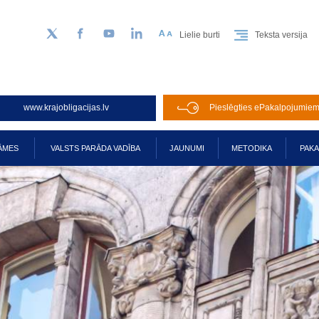
Lielie burti
Teksta versija
Sekojiet mums Twitter
Facebook
YouTube
LinkedIn
www.krajobligacijas.lv
Pieslēgties ePakalpojumie
ĀMES
VALSTS PARĀDA VADĪBA
JAUNUMI
METODIKA
PAK