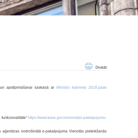
Drukāt
i un apstiprināšanai saskaņā ar
Ministru kabineta 2018.gada
 funkcionalitāte”
https://www.kase.gov.lv/vienotais-pakalpojumu-
bas aģentūras nodrošinātā e-pakalpojuma Vienotās pieteikšanās