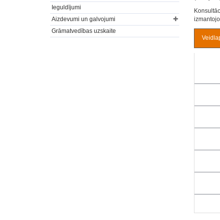
Ieguldījumi
Konsultāc
Aizdevumi un galvojumi
izmantojot
Grāmatvedības uzskaite
Veidla