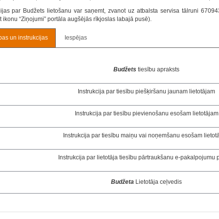
ijas par Budžets lietošanu var saņemt, zvanot uz atbalsta servisa tālruni 6709
 ikonu “Ziņojumi” portāla augšējās rīkjoslas labajā pusē).
pas un instrukcijas
Iespējas
Budžets
tiesību apraksts
Instrukcija par tiesību piešķiršanu jaunam lietotājam
Instrukcija par tiesību pievienošanu esošam lietotājam
Instrukcija par tiesību maiņu vai noņemšanu esošam lietot
Instrukcija par lietotāja tiesību pārtraukšanu e-pakalpojumu 
Budžeta
Lietotāja ceļvedis