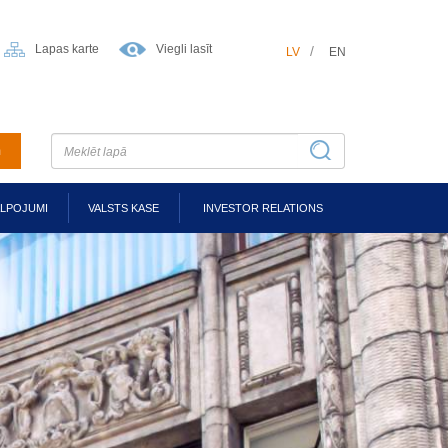
Lapas karte
Viegli lasīt
LV
EN
m
ALPOJUMI
VALSTS KASE
INVESTOR RELATIONS